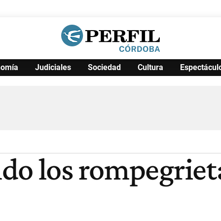
nomía
Judiciales
Sociedad
Cultura
Espectácul
Política
Pymes
Salud
Internacional
Clima
Deportes
Business
Noticias
Caras
do los rompegriet