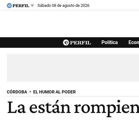
sábado 08 de agosto de 2026
Últimas noticias
Política
Eco
Inicio
Ahora
Opinión
Cultura
Arte
Educación
Videos
Córdoba
Reperfilar
Diario del Juicio
CÓRDOBA
EL HUMOR AL PODER
La están rompien