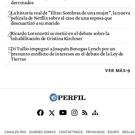
derrotados
3
La historia real de "Elize: Sombras de una mujer", la nueva
película de Netflix sobre el caso de una esposa que
descuartizó a su marido
4
Ricardo Lorenzetti se metió en el debate sobre la
inhabilitación de Cristina Kirchner
5
Di Tullio impugnó a Joaquín Benegas Lynch por un
presunto conflicto de intereses en el debate de la Ley de
Tierras
VER MÁS
CANALES RSS
QUIENES SOMOS
CONTÁCTENOS
PRIVACIDAD
EQUIPO
REGLAS