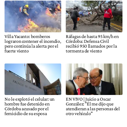
Villa Yacanto: bomberos
Ráfagas de hasta 95 km/h en
lograron contener el incendio,
Córdoba: Defensa Civil
pero continúa la alerta por el
recibió 950 llamados por la
fuerte viento
tormenta de viento
No le explotó el celular: un
EN VIVO | Juicio a Oscar
hombre fue detenido en
González: "Él me dijo que
Córdoba acusado por el
atendieran a las personas del
femicidio de su esposa
otro vehículo"