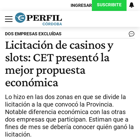
SUSCRIBITE
INGRESAR
Política
Economía
Judiciales
Sociedad
Cultura
Espectáculos
Deportes
Protagonistas
DOS EMPRESAS EXCLUÍDAS
Licitación de casinos y
slots: CET presentó la
mejor propuesta
económica
Lo hizo en las dos zonas en que se divide la
licitación a la que convocó la Provincia.
Notable diferencia económica con las otras
dos empresas que participan. Estiman que a
fines de mes se debería conocer quién ganó la
licitación.