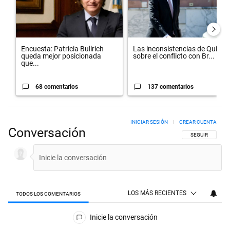
Encuesta: Patricia Bullrich
Las inconsistencias de Quirno
queda mejor posicionada
sobre el conflicto con Br...
que...
68 comentarios
137 comentarios
INICIAR SESIÓN
|
CREAR CUENTA
Conversación
SIGA ESTA CON
SEGUIR
LOS MÁS RECIENTES
TODOS LOS COMENTARIOS
Todos los comentarios
Inicie la conversación