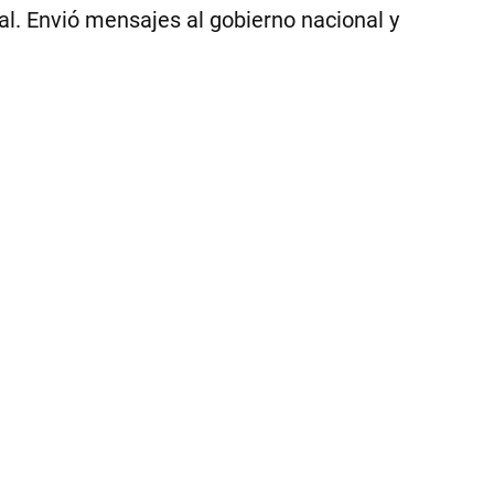
del
l. Envió mensajes al gobierno nacional y
Ne
|
Ce