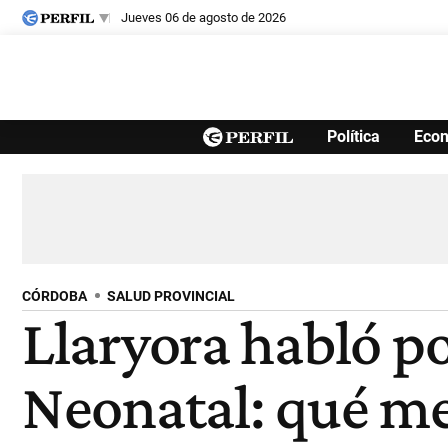
jueves 06 de agosto de 2026
Últimas noticias
Política
Eco
Inicio
Ahora
Opinión
Cultura
Arte
Educación
Videos
Córdoba
Reperfilar
Diario del Juicio
CÓRDOBA
SALUD PROVINCIAL
Llaryora habló po
Neonatal: qué men