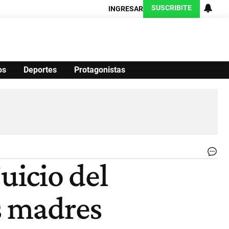
SUSCRIBITE
INGRESAR
os
Deportes
Protagonistas
Ciencia
Protagonistas
Tecnología
CARAS
Exitoina
Turismo
Exitoina
Gaming
Vivo
Ma
uicio del
Lla
y
un
s madres
me
a
las
ma