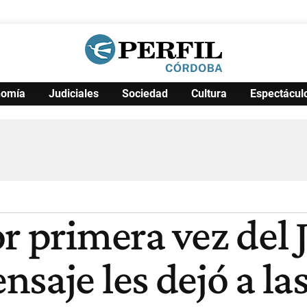
nomía
Judiciales
Sociedad
Cultura
Espectácul
Política
Pymes
Salud
Internacional
Clima
Deportes
Business
Noticias
Caras
r primera vez del J
saje les dejó a la