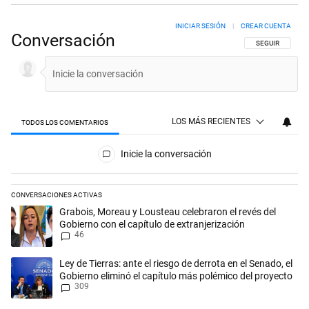
INICIAR SESIÓN
|
CREAR CUENTA
Conversación
SIGA ESTA CON
SEGUIR
LOS MÁS RECIENTES
TODOS LOS COMENTARIOS
Todos los comentarios
Inicie la conversación
CONVERSACIONES ACTIVAS
Este listado muestra los artículos con más comentarios en los últimos 
Un artículo de tendencia con el título "Grabois, Moreau y Lousteau cele
Grabois, Moreau y Lousteau celebraron el revés del
Gobierno con el capítulo de extranjerización
46
Un artículo de tendencia con el título "Ley de Tierras: ante el riesgo d
Ley de Tierras: ante el riesgo de derrota en el Senado, el
Gobierno eliminó el capítulo más polémico del proyecto
309