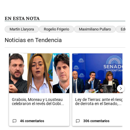
EN ESTA NOTA
Martín Llaryora
Rogelio Frigerio
Maximiliano Pullaro
Educ
Noticias en Tendencia
Este listado muestra los artículos con más comentarios en los últimos 
Un artículo de tendencia con el título "Grabois, Moreau y Lousteau c
Un artículo de tendencia con el t
Grabois, Moreau y Lousteau
Ley de Tierras: ante el riesgo
celebraron el revés del Gobi...
de derrota en el Senado,...
46 comentarios
306 comentarios