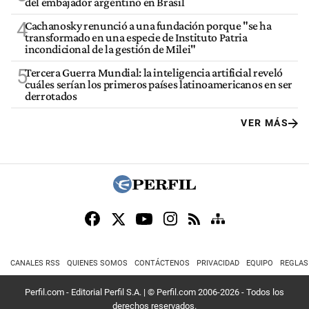
del embajador argentino en Brasil
4
Cachanosky renunció a una fundación porque "se ha
transformado en una especie de Instituto Patria
incondicional de la gestión de Milei"
5
Tercera Guerra Mundial: la inteligencia artificial reveló
cuáles serían los primeros países latinoamericanos en ser
derrotados
VER MÁS
CANALES RSS
QUIENES SOMOS
CONTÁCTENOS
PRIVACIDAD
EQUIPO
REGLAS
Perfil.com - Editorial Perfil S.A.
| © Perfil.com 2006-2026 - Todos los
derechos reservados.