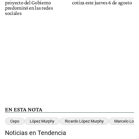
proyecto del Gobierno
cotiza este jueves 6 de agosto
predominó en las redes
sociales
EN ESTA NOTA
Cepo
López Murphy
Ricardo López Murphy
Marcelo Long
Noticias en Tendencia