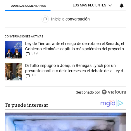
LOS MÁS RECIENTES
TODOS LOS COMENTARIOS
Todos los comentarios
Inicie la conversación
CONVERSACIONES ACTIVAS
Este listado muestra los artículos con más comentarios en los últimos 
Un artículo de tendencia con el título "Ley de Tierras: ante el riesgo d
Ley de Tierras: ante el riesgo de derrota en el Senado, el
Gobierno eliminó el capítulo más polémico del proyecto
319
Un artículo de tendencia con el título "Di Tullio impugnó a Joaquín Be
Di Tullio impugnó a Joaquín Benegas Lynch por un
presunto conflicto de intereses en el debate de la Ley de
18
Tierras
Gestionado por