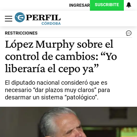
SUSCRIBITE
INGRESAR
Política
Economía
Judiciales
Sociedad
Cultura
Espectáculos
Deportes
Protagonistas
RESTRICCIONES
López Murphy sobre el
control de cambios: “Yo
liberaría el cepo ya”
El diputado nacional consideró que es
necesario “dar plazos muy claros” para
desarmar un sistema “patológico”.