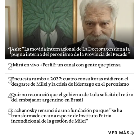
1
Asís: "La movida internacional de La Doctora tensiona la
pugna interna del peronismo de la Provincia del Pecado"
2
¡Mirá en vivo +Perfil!: un canal con gente que piensa
3
Encuesta rumbo a 2027: cuatro consultoras midieron el
desgaste de Milei y la crisis de liderazgo en el peronismo
4
Quirno reconoció que el gobierno de Lula solicitó el retiro
del embajador argentino en Brasil
5
Cachanosky renunció a una fundación porque "se ha
transformado en una especie de Instituto Patria
incondicional de la gestión de Milei"
VER MÁS