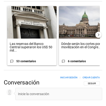
Este listado muestra los artículos con más comentarios en los últimos 
Un artículo de tendencia con el título "Las reservas del Banco Centr
Un artículo de tendencia con el t
Las reservas del Banco
Dónde serán los cortes por la
Central superaron los US$ 50
movilización en el Congre...
mil...
53 comentarios
6 comentarios
INICIAR SESIÓN
|
CREAR CUENTA
Conversación
SIGA ESTA CON
SEGUIR