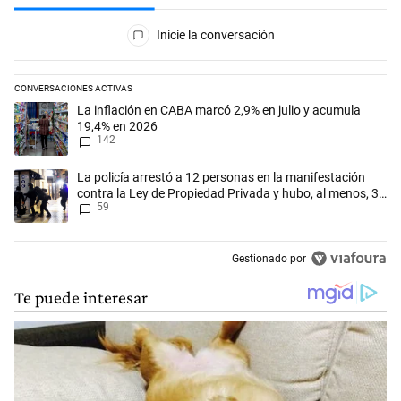
Todos los comentarios
Inicie la conversación
CONVERSACIONES ACTIVAS
Este listado muestra los artículos con más comentarios en los últimos 
Un artículo de tendencia con el título "La inflación en CABA marcó 2,
La inflación en CABA marcó 2,9% en julio y acumula
19,4% en 2026
142
Un artículo de tendencia con el título "La policía arrestó a 12 person
La policía arrestó a 12 personas en la manifestación
contra la Ley de Propiedad Privada y hubo, al menos, 3
59
agentes heridos
Gestionado por