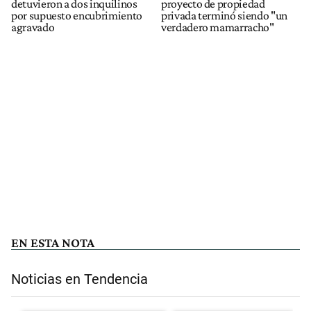
detuvieron a dos inquilinos
proyecto de propiedad
por supuesto encubrimiento
privada terminó siendo "un
agravado
verdadero mamarracho"
EN ESTA NOTA
Noticias en Tendencia
Este listado muestra los artículos con más comentarios en los últimos 