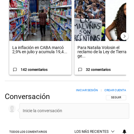
Un artículo de tendencia con el título "La inflación en CABA marcó 
Un artículo de tendencia con el 
La inflación en CABA marcó
Para Natalia Volosin el
2,9% en julio y acumula 19,4...
reclamo de la Ley de Tierras
ge...
142 comentarios
32 comentarios
INICIAR SESIÓN
|
CREAR CUENTA
Conversación
SIGA ESTA CON
SEGUIR
LOS MÁS RECIENTES
TODOS LOS COMENTARIOS