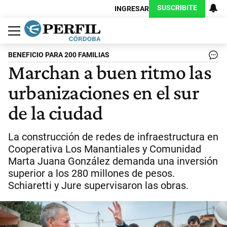
SUSCRIBITE
INGRESAR
Política
Economía
Judiciales
Sociedad
Cultura
Espectáculos
Deportes
Protagonistas
BENEFICIO PARA 200 FAMILIAS
Marchan a buen ritmo las
urbanizaciones en el sur
de la ciudad
La construcción de redes de infraestructura en
Cooperativa Los Manantiales y Comunidad
Marta Juana González demanda una inversión
superior a los 280 millones de pesos.
Schiaretti y Jure supervisaron las obras.