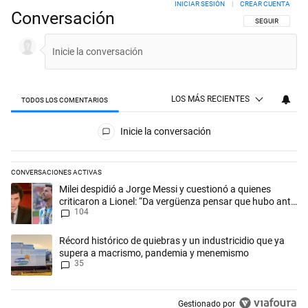
INICIAR SESIÓN
|
CREAR CUENTA
Conversación
SIGA ESTA CON
SEGUIR
LOS MÁS RECIENTES
TODOS LOS COMENTARIOS
Todos los comentarios
Inicie la conversación
CONVERSACIONES ACTIVAS
Este listado muestra los artículos con más comentarios en los últimos 
Un artículo de tendencia con el título "Milei despidió a Jorge Messi y
Milei despidió a Jorge Messi y cuestionó a quienes
criticaron a Lionel: “Da vergüenza pensar que hubo anti-
104
Messi”
Un artículo de tendencia con el título "Récord histórico de quiebras 
Récord histórico de quiebras y un industricidio que ya
supera a macrismo, pandemia y menemismo
35
Gestionado por