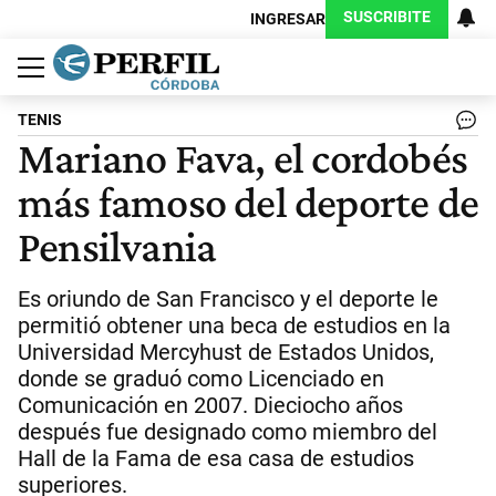
SUSCRIBITE
INGRESAR
Política
Economía
Judiciales
Sociedad
Cultura
Espectáculos
Deportes
Protagonistas
TENIS
Mariano Fava, el cordobés
más famoso del deporte de
Pensilvania
Es oriundo de San Francisco y el deporte le
permitió obtener una beca de estudios en la
Universidad Mercyhust de Estados Unidos,
donde se graduó como Licenciado en
Comunicación en 2007. Dieciocho años
después fue designado como miembro del
Hall de la Fama de esa casa de estudios
superiores.