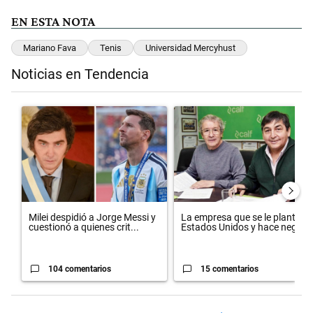
EN ESTA NOTA
Mariano Fava
Tenis
Universidad Mercyhust
Noticias en Tendencia
Este listado muestra los artículos con más comentarios en los últimos 
Un artículo de tendencia con el título "Milei despidió a Jorge Messi
Un artículo de tendencia con el
Milei despidió a Jorge Messi y
La empresa que se le plantó a
cuestionó a quienes crit...
Estados Unidos y hace neg...
104 comentarios
15 comentarios