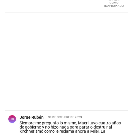
COMO
INAPROPIADO
Comentario de Jorge Rubén.
Jorge Rubén
30 DE OCTUBRE DE 2023
JR
Siempre me pregunto lo mismo, Macri tuvo cuatro años
de gobierno y no hizo nada para parar o destruir al
kirchnerismo como le reclama ahora a Milei. La