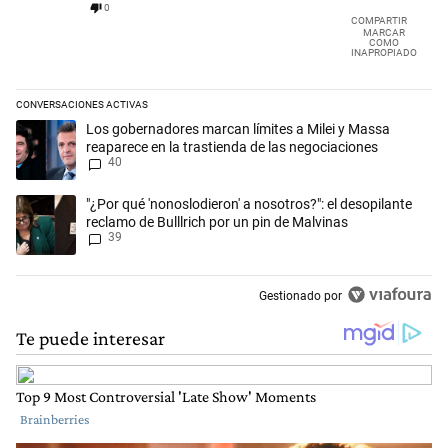
0
COMPARTIR
MARCAR
COMO
INAPROPIADO
CONVERSACIONES ACTIVAS
Este listado muestra los artículos con más comentarios en los últimos 
Un artículo de tendencia con el título "Los gobernadores marcan límit
Los gobernadores marcan límites a Milei y Massa
reaparece en la trastienda de las negociaciones
40
Un artículo de tendencia con el título ""¿Por qué 'nonoslodieron' a noso
"¿Por qué 'nonoslodieron' a nosotros?": el desopilante
reclamo de Bulllrich por un pin de Malvinas
39
Gestionado por