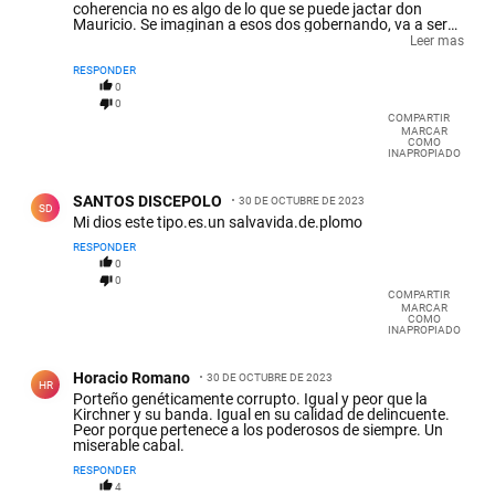
coherencia no es algo de lo que se puede jactar don
Mauricio. Se imaginan a esos dos gobernando, va a ser
realmente un problema para todos los argentinos. El
Leer mas
único capaz de gestionar es Schiareti, pero su sobriedad,
serenidad y seriedad, no venden, los votos fueron para el
RESPONDER
populismo de derecha y de izquierda. Después de media
0
gestión veremos dónde estamos parados.
0
COMPARTIR
MARCAR
COMO
INAPROPIADO
Comentario de SANTOS DISCEPOLO.
SANTOS DISCEPOLO
30 DE OCTUBRE DE 2023
SD
Mi dios este tipo.es.un salvavida.de.plomo
RESPONDER
0
0
COMPARTIR
MARCAR
COMO
INAPROPIADO
Comentario de Horacio Romano.
Horacio Romano
30 DE OCTUBRE DE 2023
HR
Porteño genéticamente corrupto. Igual y peor que la
Kirchner y su banda. Igual en su calidad de delincuente.
Peor porque pertenece a los poderosos de siempre. Un
miserable cabal.
RESPONDER
4