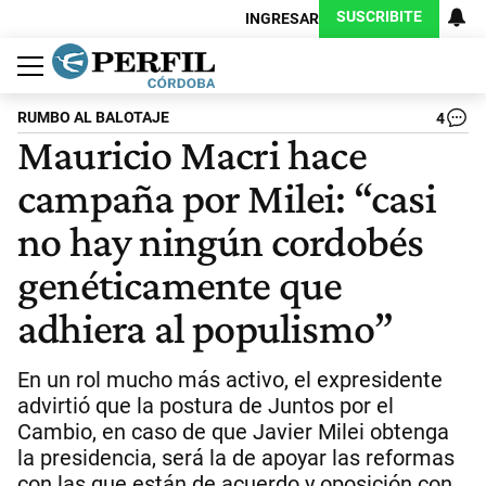
SUSCRIBITE
INGRESAR
Política
Economía
Judiciales
Sociedad
Cultura
Espectáculos
Deportes
Protagonistas
RUMBO AL BALOTAJE
4
Mauricio Macri hace
campaña por Milei: “casi
no hay ningún cordobés
genéticamente que
adhiera al populismo”
En un rol mucho más activo, el expresidente
advirtió que la postura de Juntos por el
Cambio, en caso de que Javier Milei obtenga
la presidencia, será la de apoyar las reformas
con las que están de acuerdo y oposición con