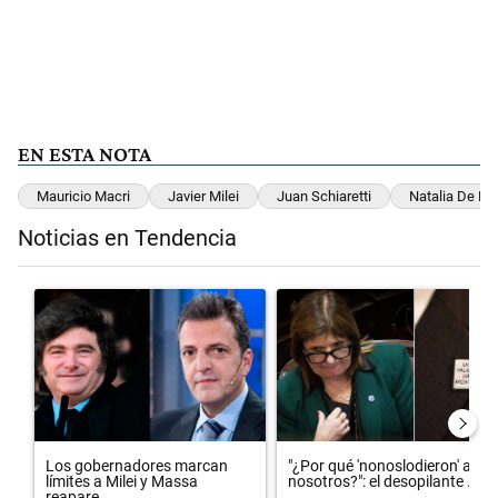
EN ESTA NOTA
Mauricio Macri
Javier Milei
Juan Schiaretti
Natalia De La
Noticias en Tendencia
Este listado muestra los artículos con más comentarios en los últimos 
Un artículo de tendencia con el título "Los gobernadores marcan lím
Un artículo de tendencia con el t
Los gobernadores marcan
"¿Por qué 'nonoslodieron' a
límites a Milei y Massa
nosotros?": el desopilante ...
reapare...