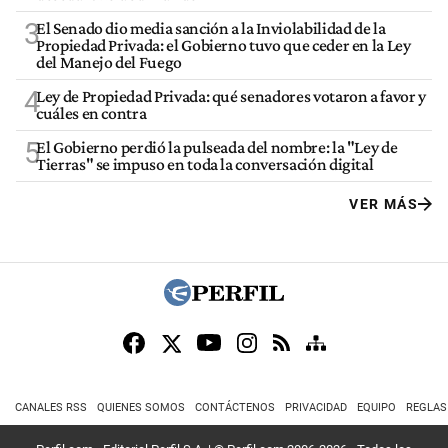
3
El Senado dio media sanción a la Inviolabilidad de la
Propiedad Privada: el Gobierno tuvo que ceder en la Ley
del Manejo del Fuego
4
Ley de Propiedad Privada: qué senadores votaron a favor y
cuáles en contra
5
El Gobierno perdió la pulseada del nombre: la "Ley de
Tierras" se impuso en toda la conversación digital
VER MÁS
CANALES RSS
QUIENES SOMOS
CONTÁCTENOS
PRIVACIDAD
EQUIPO
REGLAS