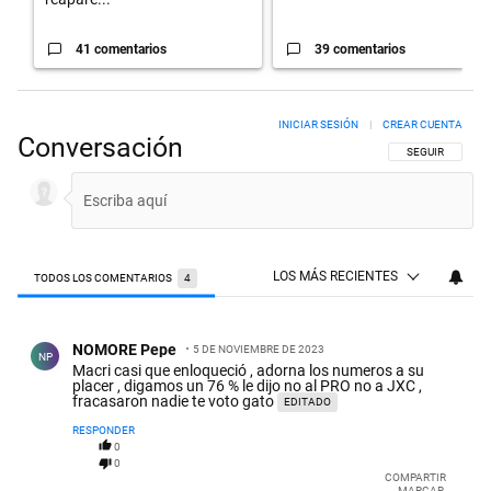
41 comentarios
39 comentarios
INICIAR SESIÓN
|
CREAR CUENTA
Conversación
SIGA ESTA CON
SEGUIR
LOS MÁS RECIENTES
TODOS LOS COMENTARIOS
4
Todos los comentarios
Comentario de NOMORE Pepe.
NOMORE Pepe
5 DE NOVIEMBRE DE 2023
NP
Macri casi que enloqueció , adorna los numeros a su
placer , digamos un 76 % le dijo no al PRO no a JXC ,
fracasaron nadie te voto gato
EDITADO
RESPONDER
0
0
COMPARTIR
MARCAR