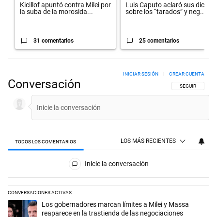
Kicillof apuntó contra Milei por
Luis Caputo aclaró sus dichos
la suba de la morosida...
sobre los “tarados” y neg...
31 comentarios
25 comentarios
INICIAR SESIÓN
|
CREAR CUENTA
Conversación
SIGA ESTA CON
SEGUIR
LOS MÁS RECIENTES
TODOS LOS COMENTARIOS
Todos los comentarios
Inicie la conversación
CONVERSACIONES ACTIVAS
Este listado muestra los artículos con más comentarios en los últimos 
Un artículo de tendencia con el título "Los gobernadores marcan límit
Los gobernadores marcan límites a Milei y Massa
reaparece en la trastienda de las negociaciones