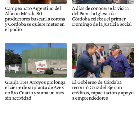
Campeonato Argentino del
A días de conocerse la visita
Alfajor: Más de 80
del Papa, la Iglesia de
productores buscan la corona
Córdoba celebra el primer
y Córdoba se quiere meter en
Domingo de la Justicia Social
el podio
Granja Tres Arroyos prolonga
El Gobierno de Córdoba
el cierre de su planta de Avex
recorrió Cruz del Eje con
en Río Cuarto y suma un mes
créditos, capacitación y apoyo
sin actividad
a emprendedores