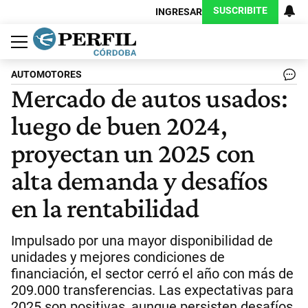
SUSCRIBITE
INGRESAR
Política
Economía
Judiciales
Sociedad
Cultura
Espectáculos
Deportes
Protagonistas
AUTOMOTORES
Mercado de autos usados:
luego de buen 2024,
proyectan un 2025 con
alta demanda y desafíos
en la rentabilidad
Impulsado por una mayor disponibilidad de
unidades y mejores condiciones de
financiación, el sector cerró el año con más de
209.000 transferencias. Las expectativas para
2025 son positivas, aunque persisten desafíos