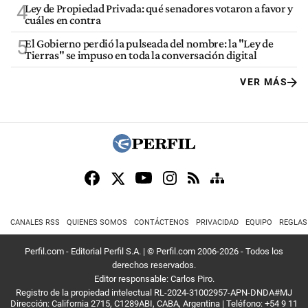
4
Ley de Propiedad Privada: qué senadores votaron a favor y
cuáles en contra
5
El Gobierno perdió la pulseada del nombre: la "Ley de
Tierras" se impuso en toda la conversación digital
VER MÁS
CANALES RSS
QUIENES SOMOS
CONTÁCTENOS
PRIVACIDAD
EQUIPO
REGLAS
Perfil.com - Editorial Perfil S.A.
| © Perfil.com 2006-2026 - Todos los
derechos reservados.
Editor responsable: Carlos Piro.
Registro de la propiedad intelectual RL-2024-31002957-APN-DNDA#MJ
Dirección:
California 2715
,
C1289ABI
,
CABA, Argentina
| Teléfono:
+54 9 11