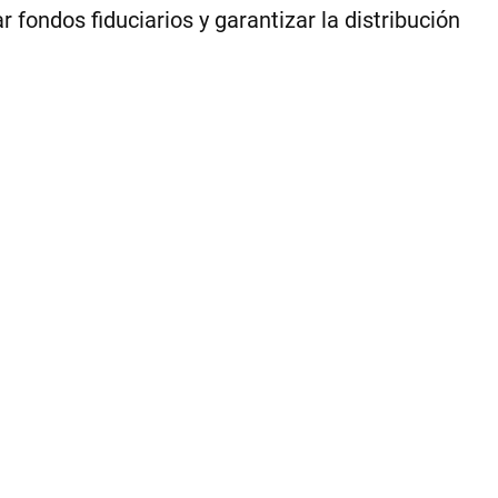
Sch
 fondos fiduciarios y garantizar la distribución
|
Ce
1