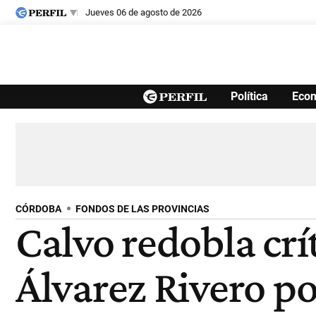
jueves 06 de agosto de 2026
Últimas noticias
Política
Eco
Inicio
Ahora
Opinión
Cultura
Arte
Educación
Videos
Córdoba
Reperfilar
Diario del Juicio
CÓRDOBA
FONDOS DE LAS PROVINCIAS
Calvo redobla crít
Álvarez Rivero p