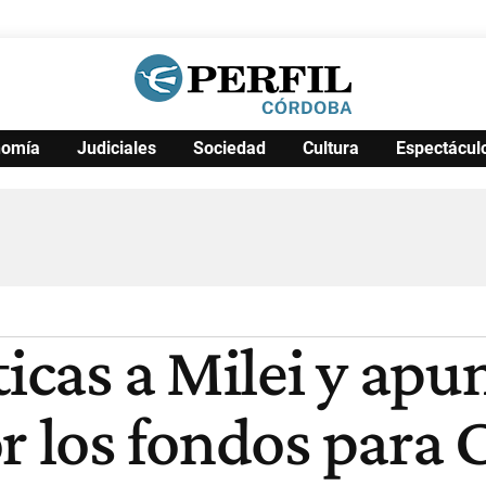
nomía
Judiciales
Sociedad
Cultura
Espectácul
Política
Pymes
Salud
Internacional
Clima
Deportes
Business
Noticias
Caras
icas a Milei y apun
or los fondos para