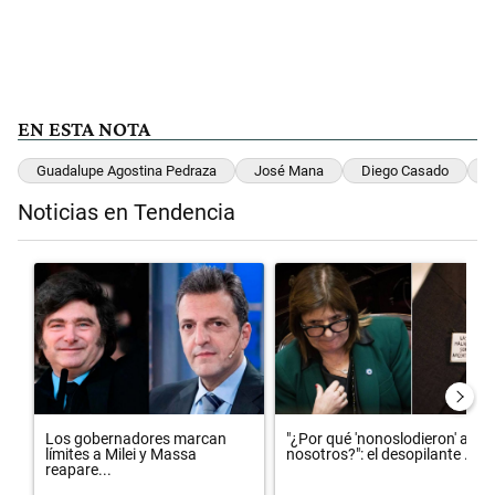
EN ESTA NOTA
Guadalupe Agostina Pedraza
José Mana
Diego Casado
C
Noticias en Tendencia
Este listado muestra los artículos con más comentarios en los últimos 
Un artículo de tendencia con el título "Los gobernadores marcan lím
Un artículo de tendencia con el t
Los gobernadores marcan
"¿Por qué 'nonoslodieron' a
límites a Milei y Massa
nosotros?": el desopilante ...
reapare...