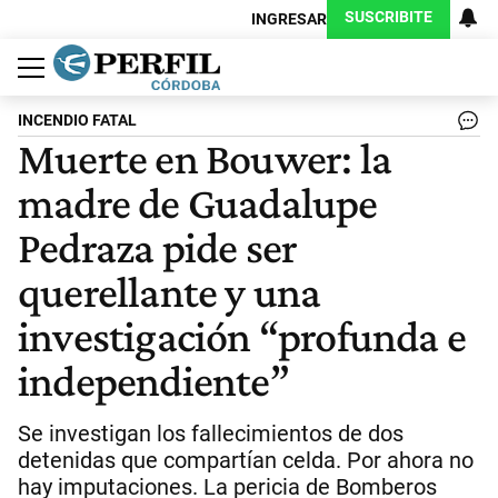
SUSCRIBITE
INGRESAR
Política
Economía
Judiciales
Sociedad
Cultura
Espectáculos
Deportes
Protagonistas
INCENDIO FATAL
Muerte en Bouwer: la
madre de Guadalupe
Pedraza pide ser
querellante y una
investigación “profunda e
independiente”
Se investigan los fallecimientos de dos
detenidas que compartían celda. Por ahora no
hay imputaciones. La pericia de Bomberos