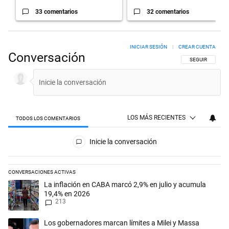
33 comentarios
32 comentarios
INICIAR SESIÓN
|
CREAR CUENTA
Conversación
SIGA ESTA CON
SEGUIR
LOS MÁS RECIENTES
TODOS LOS COMENTARIOS
Todos los comentarios
Inicie la conversación
CONVERSACIONES ACTIVAS
Este listado muestra los artículos con más comentarios en los últimos 
Un artículo de tendencia con el título "La inflación en CABA marcó 2,
La inflación en CABA marcó 2,9% en julio y acumula
19,4% en 2026
213
Un artículo de tendencia con el título "Los gobernadores marcan límit
Los gobernadores marcan límites a Milei y Massa