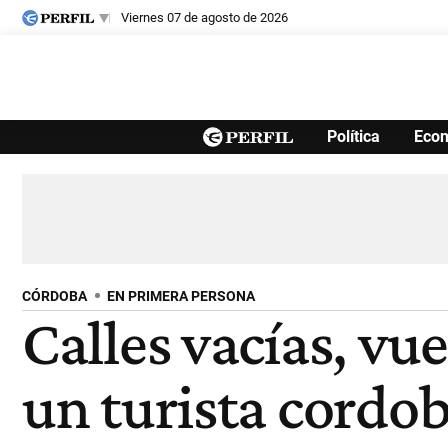
viernes 07 de agosto de 2026
Últimas noticias
Política
Eco
Inicio
Ahora
Opinión
Cultura
Arte
Educación
Videos
Córdoba
Reperfilar
Diario del Juicio
CÓRDOBA
EN PRIMERA PERSONA
Calles vacías, vu
un turista cordobé