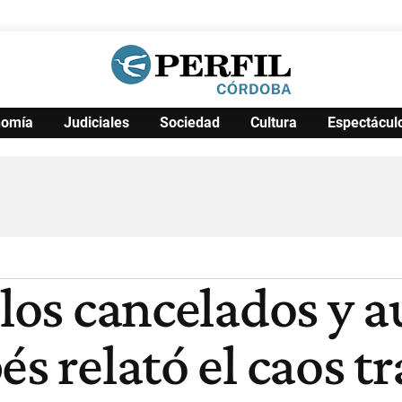
nomía
Judiciales
Sociedad
Cultura
Espectácul
Política
Pymes
Salud
Internacional
Clima
Deportes
Business
Noticias
Caras
elos cancelados y a
s relató el caos tra