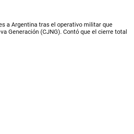
tra
la
mu
del
 a Argentina tras el operativo militar que
ca
eva Generación (CJNG). Contó que el cierre total
nar
|
CE