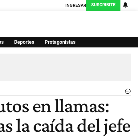
SUSCRIBITE
INGRESAR
os
Deportes
Protagonistas
Ciencia
Protagonistas
Tecnología
CARAS
Exitoina
Turismo
Exitoina
Gaming
Vivo
Ci
utos en llamas:
de
au
fu
s la caída del jefe
in
en
las
rut