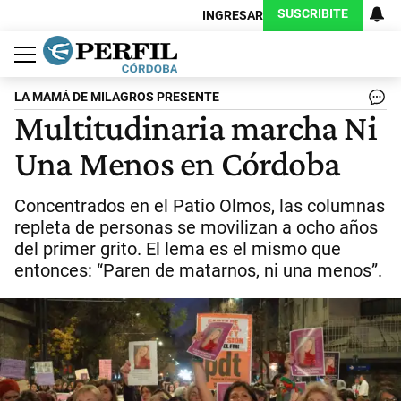
SUSCRIBITE
INGRESAR
Política
Economía
Judiciales
Sociedad
Cultura
Espectáculos
Deportes
Protagonistas
LA MAMÁ DE MILAGROS PRESENTE
Multitudinaria marcha Ni
Una Menos en Córdoba
Concentrados en el Patio Olmos, las columnas
repleta de personas se movilizan a ocho años
del primer grito. El lema es el mismo que
entonces: “Paren de matarnos, ni una menos”.