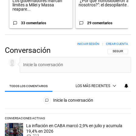
Los gobernadores marcan
"¿Por qué 'nonoslodieron' a
límites a Milei y Massa
nosotros?": el desopilante ...
reapare...
33 comentarios
29 comentarios
INICIAR SESIÓN
|
CREAR CUENTA
Conversación
SIGA ESTA CON
SEGUIR
LOS MÁS RECIENTES
TODOS LOS COMENTARIOS
Todos los comentarios
Inicie la conversación
CONVERSACIONES ACTIVAS
Este listado muestra los artículos con más comentarios en los últimos 
Un artículo de tendencia con el título "La inflación en CABA marcó 2,
La inflación en CABA marcó 2,9% en julio y acumula
19,4% en 2026
213