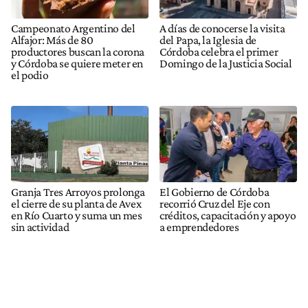
Campeonato Argentino del
A días de conocerse la visita
Alfajor: Más de 80
del Papa, la Iglesia de
productores buscan la corona
Córdoba celebra el primer
y Córdoba se quiere meter en
Domingo de la Justicia Social
el podio
Granja Tres Arroyos prolonga
El Gobierno de Córdoba
el cierre de su planta de Avex
recorrió Cruz del Eje con
en Río Cuarto y suma un mes
créditos, capacitación y apoyo
sin actividad
a emprendedores