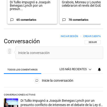
Di Tullio impugnó a Joaquín
Grabois, Moreau y Lousteau
Benegas Lynch por un
celebraron el revés del Gobi...
presun...
65 comentarios
78 comentarios
INICIAR SESIÓN
|
CREAR CUENTA
Conversación
SIGA ESTA CON
SEGUIR
LOS MÁS RECIENTES
TODOS LOS COMENTARIOS
Todos los comentarios
Inicie la conversación
CONVERSACIONES ACTIVAS
Este listado muestra los artículos con más comentarios en los últimos 
Un artículo de tendencia con el título "Di Tullio impugnó a Joaquín Be
Di Tullio impugnó a Joaquín Benegas Lynch por un
presunto conflicto de intereses en el debate de la Ley de