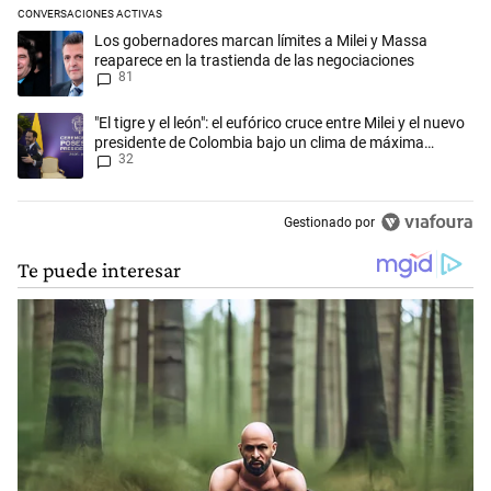
CONVERSACIONES ACTIVAS
Este listado muestra los artículos con más comentarios en los últimos 
Un artículo de tendencia con el título "Los gobernadores marcan límit
Los gobernadores marcan límites a Milei y Massa
reaparece en la trastienda de las negociaciones
81
Un artículo de tendencia con el título ""El tigre y el león": el eufórico
"El tigre y el león": el eufórico cruce entre Milei y el nuevo
presidente de Colombia bajo un clima de máxima
32
tensión
Gestionado por