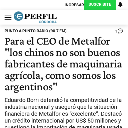
SUSCRIBITE
INGRESAR
Política
Economía
Judiciales
Sociedad
Cultura
Espectáculos
Deportes
Protagonistas
PUNTO A PUNTO RADIO (90.7 FM)
1
Para el CEO de Metalfor
"los chinos no son buenos
fabricantes de maquinaria
agrícola, como somos los
argentinos"
Eduardo Borri defendió la competitividad de la
industria nacional y aseguró que la situación
financiera de Metalfor es “excelente”. Destacó
un crédito internacional por US$ 50 millones y
cuestionó la importación de maquinaria usada