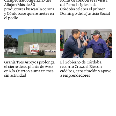
Campeonato Argentino del
A días de conocerse la visita
Alfajor: Más de 80
del Papa, la Iglesia de
productores buscan la corona
Córdoba celebra el primer
y Córdoba se quiere meter en
Domingo de la Justicia Social
el podio
Granja Tres Arroyos prolonga
El Gobierno de Córdoba
el cierre de su planta de Avex
recorrió Cruz del Eje con
en Río Cuarto y suma un mes
créditos, capacitación y apoyo
sin actividad
a emprendedores