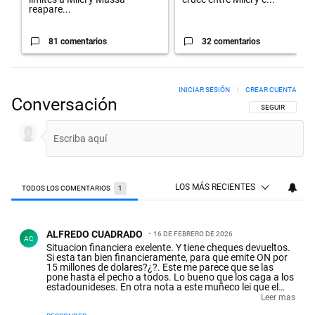
reapare...
81 comentarios
32 comentarios
INICIAR SESIÓN
|
CREAR CUENTA
Conversación
SIGA ESTA CON
SEGUIR
LOS MÁS RECIENTES
TODOS LOS COMENTARIOS
1
Todos los comentarios
Comentario de ALFREDO CUADRADO.
ALFREDO CUADRADO
16 DE FEBRERO DE 2026
AC
Situacion financiera exelente. Y tiene cheques devueltos.
Si esta tan bien financieramente, para que emite ON por
15 millones de dolares?¿?. Este me parece que se las
pone hasta el pecho a todos. Lo bueno que los caga a los
estadounideses. En otra nota a este muñeco lei que el
credito obtenido una de las condiciones es que por el
Leer mas
plazo de amortizacion debe comprar insumos en eeuu