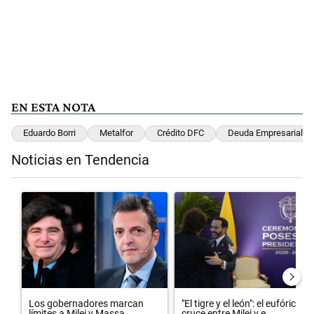
EN ESTA NOTA
Eduardo Borri
Metalfor
Crédito DFC
Deuda Empresarial
Noticias en Tendencia
Este listado muestra los artículos con más comentarios en los últimos 
Un artículo de tendencia con el título "Los gobernadores marcan lím
Un artículo de tendencia con el t
Los gobernadores marcan
"El tigre y el león": el eufórico
límites a Milei y Massa
cruce entre Milei y e...