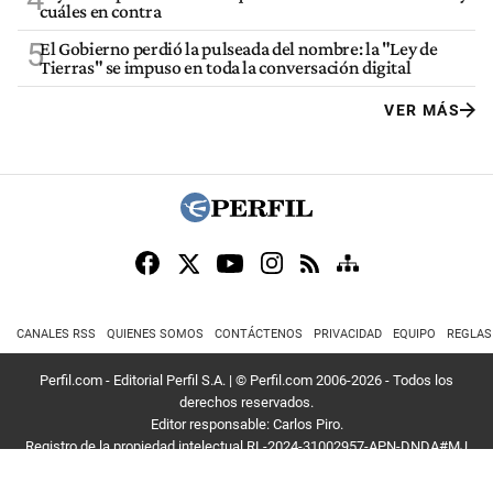
cuáles en contra
5
El Gobierno perdió la pulseada del nombre: la "Ley de
Tierras" se impuso en toda la conversación digital
VER MÁS
CANALES RSS
QUIENES SOMOS
CONTÁCTENOS
PRIVACIDAD
EQUIPO
REGLAS
Perfil.com - Editorial Perfil S.A.
| © Perfil.com 2006-2026 - Todos los
derechos reservados.
Editor responsable: Carlos Piro.
Registro de la propiedad intelectual RL-2024-31002957-APN-DNDA#MJ
Dirección:
California 2715
,
C1289ABI
,
CABA, Argentina
| Teléfono:
+54 9 11
3453 4567
| E-mail:
atencion@perfil.com