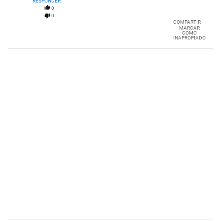
por 125 millones de dolares????!!!!
RESPONDER
0
0
COMPARTIR
MARCAR
COMO
INAPROPIADO