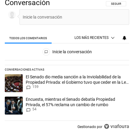
Conversación
SIGA ESTA CON
SEGUIR
LOS MÁS RECIENTES
TODOS LOS COMENTARIOS
Todos los comentarios
Inicie la conversación
CONVERSACIONES ACTIVAS
Este listado muestra los artículos con más comentarios en los últimos 
Un artículo de tendencia con el título "El Senado dio media sanción a l
El Senado dio media sanción a la Inviolabilidad de la
Propiedad Privada: el Gobierno tuvo que ceder en la Ley
159
del Manejo del Fuego
Un artículo de tendencia con el título "Encuesta, mientras el Senado
Encuesta, mientras el Senado debatía Propiedad
Privada, el 57% reclama un cambio de rumbo
54
Gestionado por