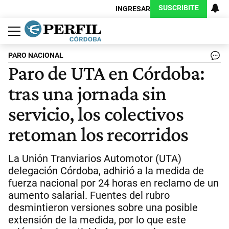
SUSCRIBITE
INGRESAR
Política
Economía
Judiciales
Sociedad
Cultura
Espectáculos
Deportes
Protagonistas
PARO NACIONAL
Paro de UTA en Córdoba:
tras una jornada sin
servicio, los colectivos
retoman los recorridos
La Unión Tranviarios Automotor (UTA)
delegación Córdoba, adhirió a la medida de
fuerza nacional por 24 horas en reclamo de un
aumento salarial. Fuentes del rubro
desmintieron versiones sobre una posible
extensión de la medida, por lo que este