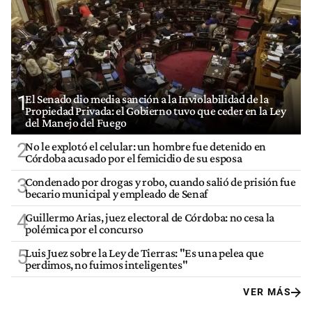
1
El Senado dio media sanción a la Inviolabilidad de la
Propiedad Privada: el Gobierno tuvo que ceder en la Ley
del Manejo del Fuego
2
No le explotó el celular: un hombre fue detenido en
Córdoba acusado por el femicidio de su esposa
3
Condenado por drogas y robo, cuando salió de prisión fue
becario municipal y empleado de Senaf
4
Guillermo Arias, juez electoral de Córdoba: no cesa la
polémica por el concurso
5
Luis Juez sobre la Ley de Tierras: "Es una pelea que
perdimos, no fuimos inteligentes"
VER MÁS