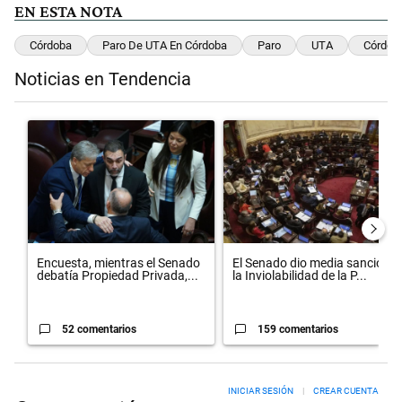
EN ESTA NOTA
Córdoba
Paro De UTA En Córdoba
Paro
UTA
Córdob
Noticias en Tendencia
Este listado muestra los artículos con más comentarios en los últimos 
Un artículo de tendencia con el título "Encuesta, mientras el Sena
Un artículo de tendencia con el 
Encuesta, mientras el Senado
El Senado dio media sanción a
debatía Propiedad Privada,...
la Inviolabilidad de la P...
52 comentarios
159 comentarios
INICIAR SESIÓN
|
CREAR CUENTA