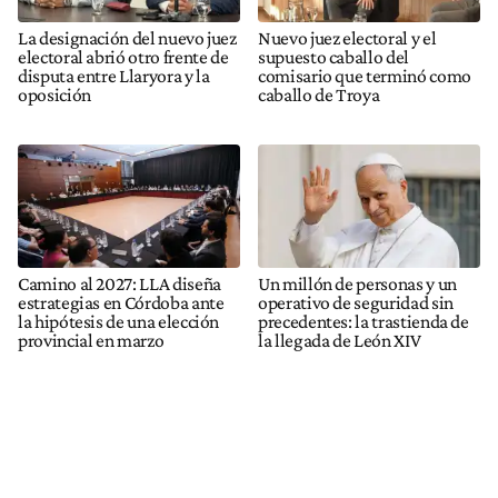
La designación del nuevo juez
Nuevo juez electoral y el
electoral abrió otro frente de
supuesto caballo del
disputa entre Llaryora y la
comisario que terminó como
oposición
caballo de Troya
Camino al 2027: LLA diseña
Un millón de personas y un
estrategias en Córdoba ante
operativo de seguridad sin
la hipótesis de una elección
precedentes: la trastienda de
provincial en marzo
la llegada de León XIV