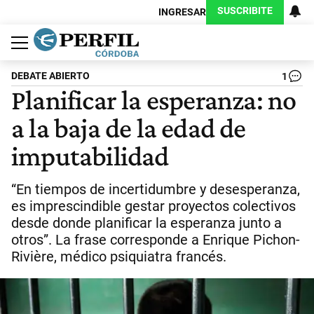
SUSCRIBITE
INGRESAR
Política
Economía
Judiciales
Sociedad
Cultura
Espectáculos
Deportes
Protagonistas
DEBATE ABIERTO
1
Planificar la esperanza: no
a la baja de la edad de
imputabilidad
“En tiempos de incertidumbre y desesperanza,
es imprescindible gestar proyectos colectivos
desde donde planificar la esperanza junto a
otros”. La frase corresponde a Enrique Pichon-
Rivière, médico psiquiatra francés.