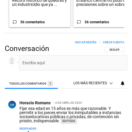
Récord histórico de quiebras y
El Banco Central no pudo dar
un industricidio que ya ...
precisiones sobre un sobra...
56 comentarios
36 comentarios
INICIAR SESIÓN
|
CREAR CUENTA
Conversación
SIGA ESTA CON
SEGUIR
LOS MÁS RECIENTES
TODOS LOS COMENTARIOS
1
Todos los comentarios
Comentario de Horacio Romano.
Horacio Romano
4 DE ABRIL DE 2025
HR
Fijar esa edad en 15 años es más que razonable. Y
permitir a los jueces enviar los inimputables a instancias
socioeducativas públicas o privadas, de contención sin
prisión, indispensable.
EDITADO
RESPONDER