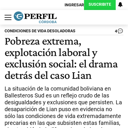
SUSCRIBITE
INGRESAR
Política
Economía
Judiciales
Sociedad
Cultura
Espectáculos
Deportes
Protagonistas
CONDICIONES DE VIDA DESOLADORAS
4
Pobreza extrema,
explotación laboral y
exclusión social: el drama
detrás del caso Lian
La situación de la comunidad boliviana en
Ballesteros Sud es un reflejo crudo de las
desigualdades y exclusiones que persisten. La
desaparición de Lian puso en evidencia no
sólo las condiciones de vida extremadamente
precarias en las que subsisten estas familias,