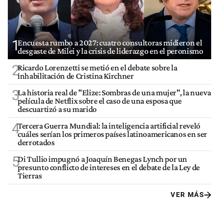
1
Encuesta rumbo a 2027: cuatro consultoras midieron el
desgaste de Milei y la crisis de liderazgo en el peronismo
2
Ricardo Lorenzetti se metió en el debate sobre la
inhabilitación de Cristina Kirchner
3
La historia real de "Elize: Sombras de una mujer", la nueva
película de Netflix sobre el caso de una esposa que
descuartizó a su marido
4
Tercera Guerra Mundial: la inteligencia artificial reveló
cuáles serían los primeros países latinoamericanos en ser
derrotados
5
Di Tullio impugnó a Joaquín Benegas Lynch por un
presunto conflicto de intereses en el debate de la Ley de
Tierras
VER MÁS