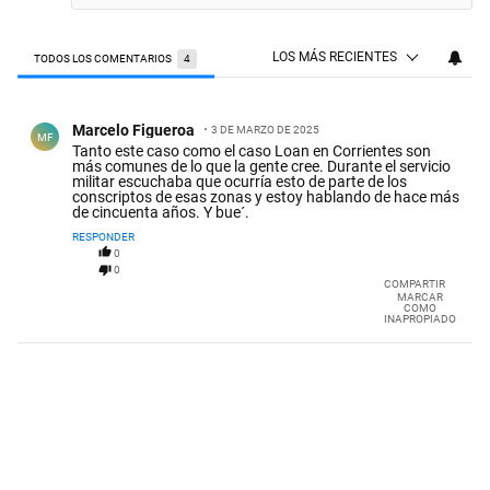
LOS MÁS RECIENTES
TODOS LOS COMENTARIOS
4
Todos los comentarios
Comentario de Marcelo Figueroa.
Marcelo Figueroa
3 DE MARZO DE 2025
MF
Tanto este caso como el caso Loan en Corrientes son
más comunes de lo que la gente cree. Durante el servicio
militar escuchaba que ocurría esto de parte de los
conscriptos de esas zonas y estoy hablando de hace más
de cincuenta años. Y bue´.
RESPONDER
0
0
COMPARTIR
MARCAR
COMO
INAPROPIADO