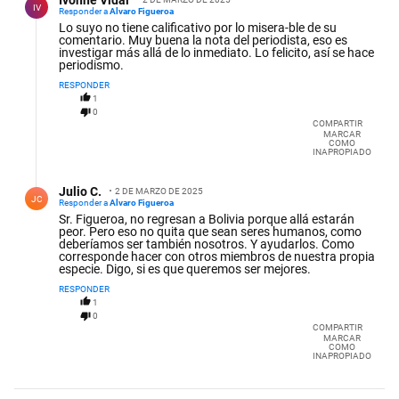
Ivonne Vidal
IV
Responder a
Alvaro Figueroa
Lo suyo no tiene calificativo por lo misera-ble de su
comentario. Muy buena la nota del periodista, eso es
investigar más allá de lo inmediato. Lo felicito, así se hace
periodismo.
RESPONDER
1
0
COMPARTIR
MARCAR
COMO
INAPROPIADO
Respuesta de Julio C..
Julio C.
2 DE MARZO DE 2025
JC
Responder a
Alvaro Figueroa
Sr. Figueroa, no regresan a Bolivia porque allá estarán
peor. Pero eso no quita que sean seres humanos, como
deberíamos ser también nosotros. Y ayudarlos. Como
corresponde hacer con otros miembros de nuestra propia
especie. Digo, si es que queremos ser mejores.
RESPONDER
1
0
COMPARTIR
MARCAR
COMO
INAPROPIADO