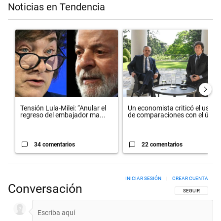
Noticias en Tendencia
Este listado muestra los artículos con más comentarios en los últimos 
Un artículo de tendencia con el título "Tensión Lula-Milei: “Anula
Un artículo de tendencia con el
Tensión Lula-Milei: “Anular el
Un economista criticó el uso
regreso del embajador ma...
de comparaciones con el úl...
34 comentarios
22 comentarios
INICIAR SESIÓN
|
CREAR CUENTA
Conversación
SIGA ESTA CON
SEGUIR