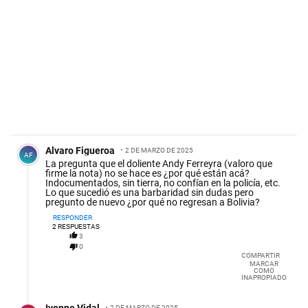
Comentario de Alvaro Figueroa.
Alvaro Figueroa
2 DE MARZO DE 2025
AF
La pregunta que el doliente Andy Ferreyra (valoro que
firme la nota) no se hace es ¿por qué están acá?
Indocumentados, sin tierra, no confían en la policía, etc.
Lo que sucedió es una barbaridad sin dudas pero
pregunto de nuevo ¿por qué no regresan a Bolivia?
RESPONDER
2
RESPUESTAS
3
0
COMPARTIR
MARCAR
COMO
INAPROPIADO
Respuesta de Ivonne Vidal.
2 DE MARZO DE 2025