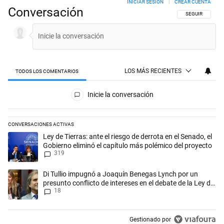
INICIAR SESIÓN
|
CREAR CUENTA
Conversación
SIGA ESTA CON
SEGUIR
LOS MÁS RECIENTES
TODOS LOS COMENTARIOS
Todos los comentarios
Inicie la conversación
CONVERSACIONES ACTIVAS
Este listado muestra los artículos con más comentarios en los últimos 
Un artículo de tendencia con el título "Ley de Tierras: ante el riesgo d
Ley de Tierras: ante el riesgo de derrota en el Senado, el
Gobierno eliminó el capítulo más polémico del proyecto
319
Un artículo de tendencia con el título "Di Tullio impugnó a Joaquín Be
Di Tullio impugnó a Joaquín Benegas Lynch por un
presunto conflicto de intereses en el debate de la Ley de
18
Tierras
Gestionado por