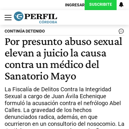
SUSCRIBITE
INGRESAR
Política
Economía
Judiciales
Sociedad
Cultura
Espectáculos
Deportes
Protagonistas
CONTINÚA DETENIDO
Por presunto abuso sexual
elevan a juicio la causa
contra un médico del
Sanatorio Mayo
La Fiscalía de Delitos Contra la Integridad
Sexual a cargo de Juan Ávila Echenique
formuló la acusación contra el nefrólogo Abel
Calles. La gravedad de los hechos
denunciados radica, además, en que
ocurrieron en un consultorio del nosocomio. La