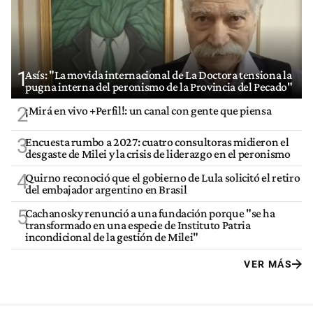
1
Asís: "La movida internacional de La Doctora tensiona la
pugna interna del peronismo de la Provincia del Pecado"
2
¡Mirá en vivo +Perfil!: un canal con gente que piensa
3
Encuesta rumbo a 2027: cuatro consultoras midieron el
desgaste de Milei y la crisis de liderazgo en el peronismo
4
Quirno reconoció que el gobierno de Lula solicitó el retiro
del embajador argentino en Brasil
5
Cachanosky renunció a una fundación porque "se ha
transformado en una especie de Instituto Patria
incondicional de la gestión de Milei"
VER MÁS