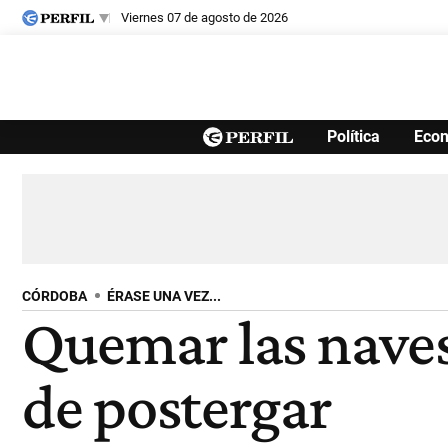
viernes 07 de agosto de 2026
Últimas noticias
Política
Eco
Inicio
Ahora
Opinión
Cultura
Arte
Educación
Videos
Córdoba
Reperfilar
Diario del Juicio
CÓRDOBA
ÉRASE UNA VEZ...
Quemar las naves
de postergar