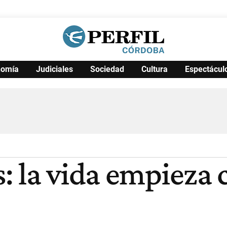
nomía
Judiciales
Sociedad
Cultura
Espectácul
Política
Pymes
Salud
Internacional
Clima
Deportes
Business
Noticias
Caras
: la vida empieza