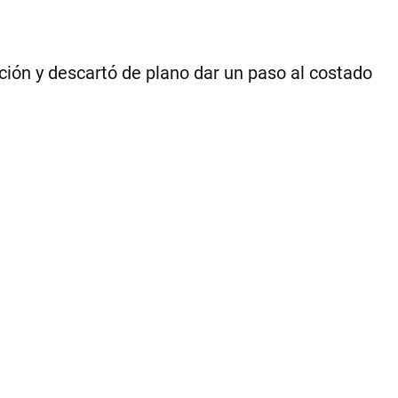
la
opo
|
.
ación y descartó de plano dar un paso al costado