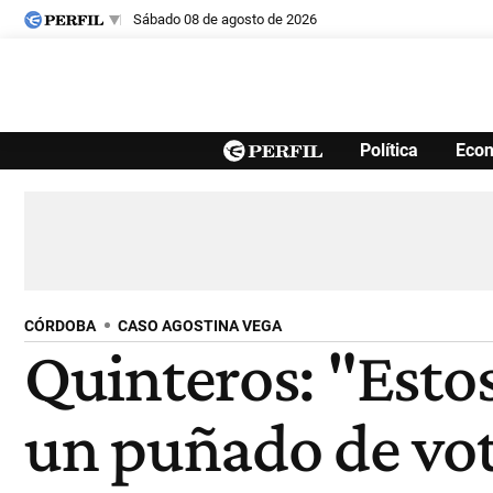
sábado 08 de agosto de 2026
Últimas noticias
Política
Eco
Inicio
Ahora
Opinión
Cultura
Arte
Educación
Videos
Córdoba
Reperfilar
Diario del Juicio
CÓRDOBA
CASO AGOSTINA VEGA
Quinteros: "Esto
un puñado de vot