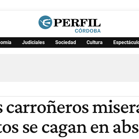
nomía
Judiciales
Sociedad
Cultura
Espectácul
Política
Pymes
Salud
Internacional
Clima
Deportes
Business
Noticias
Caras
s carroñeros miser
os se cagan en ab