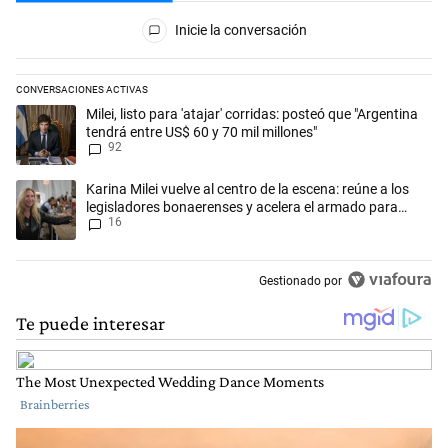
Todos los comentarios
Inicie la conversación
CONVERSACIONES ACTIVAS
Este listado muestra los artículos con más comentarios en los últimos 
Un artículo de tendencia con el título "Milei, listo para 'atajar' corrid
Milei, listo para 'atajar' corridas: posteó que "Argentina
tendrá entre US$ 60 y 70 mil millones"
92
Un artículo de tendencia con el título "Karina Milei vuelve al centro d
Karina Milei vuelve al centro de la escena: reúne a los
legisladores bonaerenses y acelera el armado para
16
2027
Gestionado por