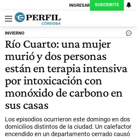
SUSCRIBITE
INGRESAR
Política
Economía
Judiciales
Sociedad
Cultura
Espectáculos
Deportes
Protagonistas
INVIERNO
Río Cuarto: una mujer
murió y dos personas
están en terapia intensiva
por intoxicación con
monóxido de carbono en
sus casas
Los episodios ocurrieron este domingo en dos
domicilios distintos de la ciudad. Un calefactor
encendido en un departamento cerrado causó