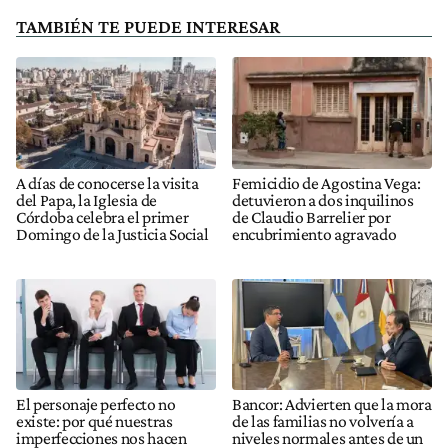
TAMBIÉN TE PUEDE INTERESAR
A días de conocerse la visita
Femicidio de Agostina Vega:
del Papa, la Iglesia de
detuvieron a dos inquilinos
Córdoba celebra el primer
de Claudio Barrelier por
Domingo de la Justicia Social
encubrimiento agravado
El personaje perfecto no
Bancor: Advierten que la mora
existe: por qué nuestras
de las familias no volvería a
imperfecciones nos hacen
niveles normales antes de un