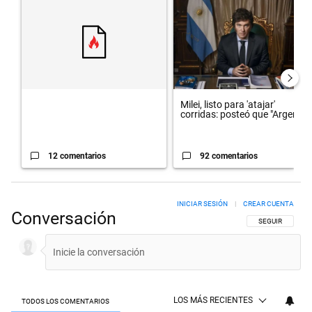
Milei, listo para 'atajar'
corridas: posteó que "Argent...
12 comentarios
92 comentarios
INICIAR SESIÓN
|
CREAR CUENTA
Conversación
SIGA ESTA CON
SEGUIR
LOS MÁS RECIENTES
TODOS LOS COMENTARIOS