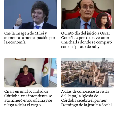
Cae la imagen de Milei y
Quinto día del juicio a Oscar
aumenta la preocupación por
González: peritos revelaron
la economía
una charla donde se comparó
con un "piloto de rally"
Crisis en una localidad de
A días de conocerse la visita
Córdoba: una intendenta se
del Papa, la Iglesia de
atrincheró en su oficina y se
Córdoba celebra el primer
niega a dejar el cargo
Domingo de la Justicia Social