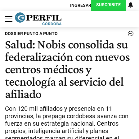
SUSCRIBITE
INGRESAR
Política
Economía
Judiciales
Sociedad
Cultura
Espectáculos
Deportes
Protagonistas
DOSSIER PUNTO A PUNTO
Salud: Nobis consolida su
federalización con nuevos
centros médicos y
tecnología al servicio del
afiliado
Con 120 mil afiliados y presencia en 11
provincias, la prepaga cordobesa avanza con
fuerza en su estrategia nacional. Centros
propios, inteligencia artificial y planes
segmentados marcan su diferencial en el