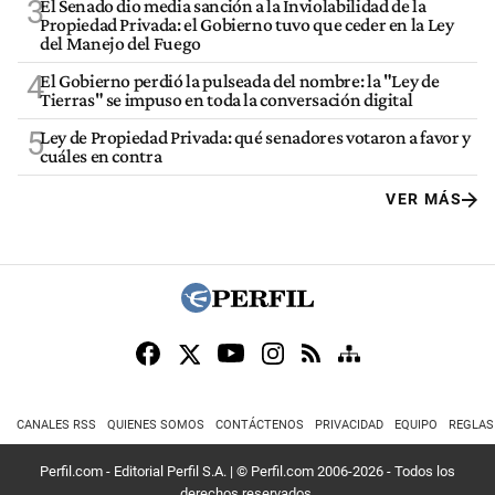
3
El Senado dio media sanción a la Inviolabilidad de la
Propiedad Privada: el Gobierno tuvo que ceder en la Ley
del Manejo del Fuego
4
El Gobierno perdió la pulseada del nombre: la "Ley de
Tierras" se impuso en toda la conversación digital
5
Ley de Propiedad Privada: qué senadores votaron a favor y
cuáles en contra
VER MÁS
CANALES RSS
QUIENES SOMOS
CONTÁCTENOS
PRIVACIDAD
EQUIPO
REGLAS
Perfil.com - Editorial Perfil S.A.
| © Perfil.com 2006-2026 - Todos los
derechos reservados.