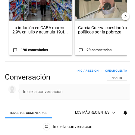
La inflación en CABA marcó
García Cuerva cuestionó a los
2,9% en julio y acumula 19,4...
políticos por la pobreza
190 comentarios
29 comentarios
INICIAR SESIÓN
|
CREAR CUENTA
Conversación
SIGA ESTA CON
SEGUIR
LOS MÁS RECIENTES
TODOS LOS COMENTARIOS
Todos los comentarios
Inicie la conversación