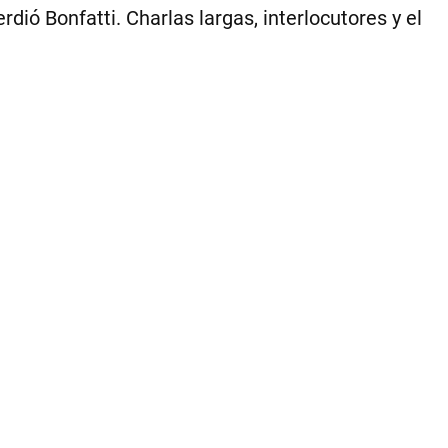
Per
rdió Bonfatti. Charlas largas, interlocutores y el
De
am
se
de
“la
am
co
qu
ma
|
Ce
Per