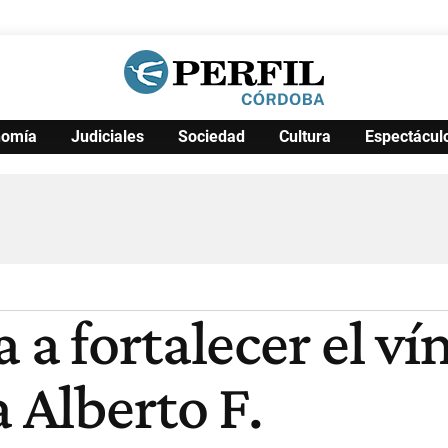
nomía
Judiciales
Sociedad
Cultura
Espectácul
Política
Pymes
Salud
Internacional
Clima
Deportes
Business
Noticias
Caras
 a fortalecer el ví
a Alberto F.