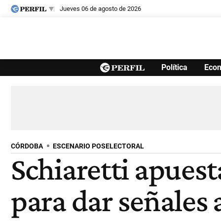
jueves 06 de agosto de 2026
Últimas noticias
Política
Eco
Inicio
Ahora
Opinión
Cultura
Arte
Educación
Videos
Córdoba
Reperfilar
Diario del Juicio
CÓRDOBA
ESCENARIO POSELECTORAL
Schiaretti apuesta
para dar señales 