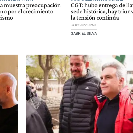
 ya muestra preocupación
CGT: hubo entrega de lla
rno por el crecimiento
sede histórica, hay triun
cismo
la tensión continúa
04-09-2022 00:50
GABRIEL SILVA