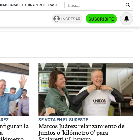
ICIAS
CARAS
EXITOÍNA
PERFIL BRASIL
INGRESAR
SUSCRIBITE
ÁREZ
SE VOTA EN EL SUDESTE
onfiguran la
Marcos Juárez: relanzamiento de
la
Juntos o 'kilómetro 0' para
kilómetro
Schiaretti y Llaryora