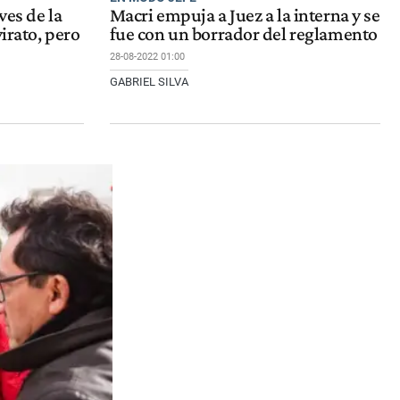
ves de la
Macri empuja a Juez a la interna y se
virato, pero
fue con un borrador del reglamento
28-08-2022 01:00
GABRIEL SILVA