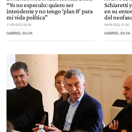
“Yo no especulo: quiero ser
Schiaretti
intendente y no tengo ‘plan B’ para
en su ento
mi vida política”
del neofas
11-09-2022 00:56
04-09-2022 01:00
GABRIEL SILVA
GABRIEL SILVA