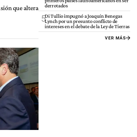
primeros países latinoamericanos en ser
derrotados
sión que altera
Di Tullio impugnó a Joaquín Benegas
5
Lynch por un presunto conflicto de
intereses en el debate de la Ley de Tierras
VER MÁS