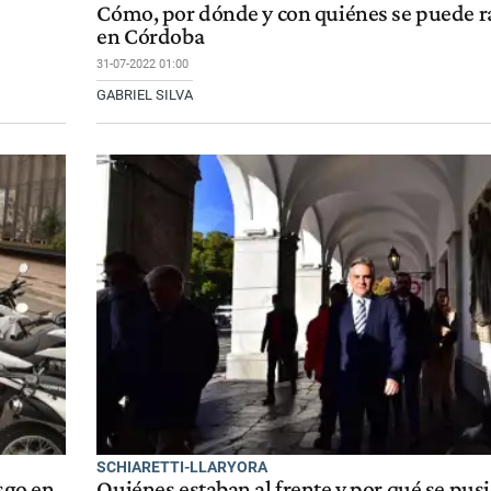
Cómo, por dónde y con quiénes se puede r
en Córdoba
31-07-2022 01:00
GABRIEL SILVA
SCHIARETTI-LLARYORA
esgo en
Quiénes estaban al frente y por qué se pus