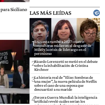
para Siciliano
LAS MÁS LEÍDAS
Encuesta rumbo a 2027: cuatro
1
consultoras midieron el desgaste de
Milei y la crisis de liderazgo en el
peronismo
Ricardo Lorenzetti se metió en el debate
2
sobre la inhabilitación de Cristina
Kirchner
La historia real de "Elize: Sombras de
3
una mujer", la nueva película de Netflix
sobre el caso de una esposa que
descuartizó a su marido
Tercera Guerra Mundial: la inteligencia
4
artificial reveló cuáles serían los