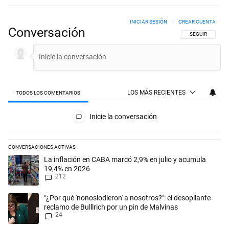
INICIAR SESIÓN
|
CREAR CUENTA
Conversación
SIGA ESTA CON
SEGUIR
LOS MÁS RECIENTES
TODOS LOS COMENTARIOS
Todos los comentarios
Inicie la conversación
CONVERSACIONES ACTIVAS
Este listado muestra los artículos con más comentarios en los últimos 
Un artículo de tendencia con el título "La inflación en CABA marcó 2,
La inflación en CABA marcó 2,9% en julio y acumula
19,4% en 2026
212
Un artículo de tendencia con el título ""¿Por qué 'nonoslodieron' a noso
"¿Por qué 'nonoslodieron' a nosotros?": el desopilante
reclamo de Bulllrich por un pin de Malvinas
24