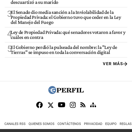
descuartizó a su marido
3
El Senado dio media sanción a la Inviolabilidad de la
Propiedad Privada: el Gobierno tuvo que ceder en la Ley
del Manejo del Fuego
4
Ley de Propiedad Privada: qué senadores votaron a favor y
cuáles en contra
5
El Gobierno perdió la pulseada del nombre: la "Ley de
Tierras" se impuso en toda la conversación digital
VER MÁS
CANALES RSS
QUIENES SOMOS
CONTÁCTENOS
PRIVACIDAD
EQUIPO
REGLAS