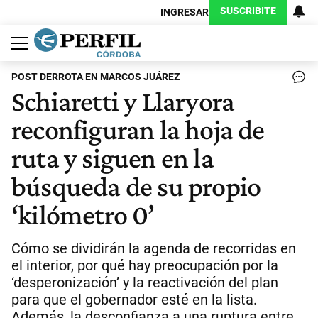
SUSCRIBITE
INGRESAR
Política
Economía
Judiciales
Sociedad
Cultura
Espectáculos
Deportes
Protagonistas
POST DERROTA EN MARCOS JUÁREZ
Schiaretti y Llaryora
reconfiguran la hoja de
ruta y siguen en la
búsqueda de su propio
‘kilómetro 0’
Cómo se dividirán la agenda de recorridas en
el interior, por qué hay preocupación por la
‘desperonización’ y la reactivación del plan
para que el gobernador esté en la lista.
Además, la desconfianza a una ruptura entre