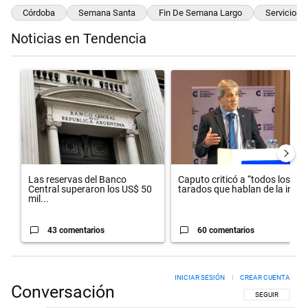
Córdoba
Semana Santa
Fin De Semana Largo
Servicios
Noticias en Tendencia
Este listado muestra los artículos con más comentarios en los últimos 
Un artículo de tendencia con el título "Las reservas del Banco Centr
Un artículo de tendencia con el t
Las reservas del Banco
Caputo criticó a “todos los
Central superaron los US$ 50
tarados que hablan de la in...
mil...
43 comentarios
60 comentarios
INICIAR SESIÓN
|
CREAR CUENTA
Conversación
SIGA ESTA CON
SEGUIR