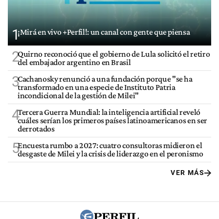
1
¡Mirá en vivo +Perfil!: un canal con gente que piensa
2
Quirno reconoció que el gobierno de Lula solicitó el retiro
del embajador argentino en Brasil
3
Cachanosky renunció a una fundación porque "se ha
transformado en una especie de Instituto Patria
incondicional de la gestión de Milei"
4
Tercera Guerra Mundial: la inteligencia artificial reveló
cuáles serían los primeros países latinoamericanos en ser
derrotados
5
Encuesta rumbo a 2027: cuatro consultoras midieron el
desgaste de Milei y la crisis de liderazgo en el peronismo
VER MÁS