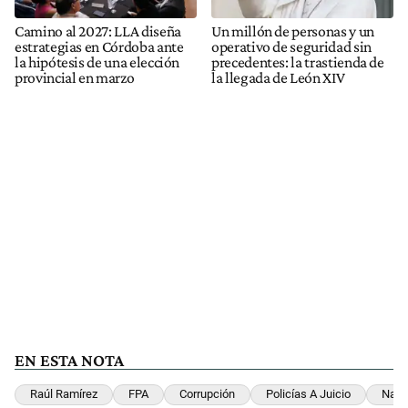
Camino al 2027: LLA diseña
Un millón de personas y un
estrategias en Córdoba ante
operativo de seguridad sin
la hipótesis de una elección
precedentes: la trastienda de
provincial en marzo
la llegada de León XIV
EN ESTA NOTA
Raúl Ramírez
FPA
Corrupción
Policías A Juicio
Narc