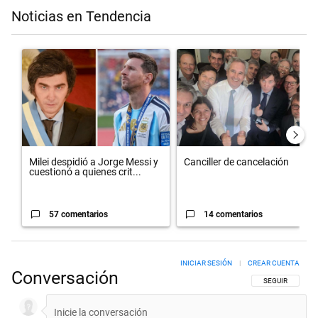
Noticias en Tendencia
Este listado muestra los artículos con más comentarios en los últimos 
Un artículo de tendencia con el título "Milei despidió a Jorge Messi
Un artículo de tendencia con el t
Milei despidió a Jorge Messi y
Canciller de cancelación
cuestionó a quienes crit...
57 comentarios
14 comentarios
INICIAR SESIÓN
|
CREAR CUENTA
Conversación
SIGA ESTA CON
SEGUIR