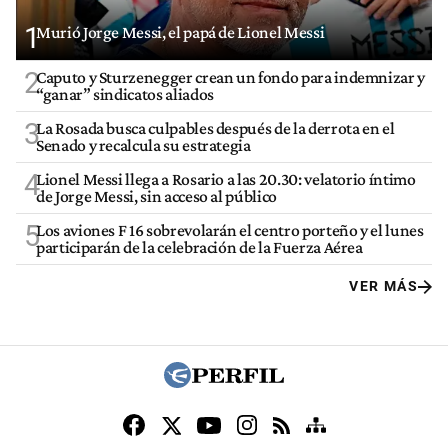
1
Murió Jorge Messi, el papá de Lionel Messi
2
Caputo y Sturzenegger crean un fondo para indemnizar y
“ganar” sindicatos aliados
3
La Rosada busca culpables después de la derrota en el
Senado y recalcula su estrategia
4
Lionel Messi llega a Rosario a las 20.30: velatorio íntimo
de Jorge Messi, sin acceso al público
5
Los aviones F 16 sobrevolarán el centro porteño y el lunes
participarán de la celebración de la Fuerza Aérea
VER MÁS