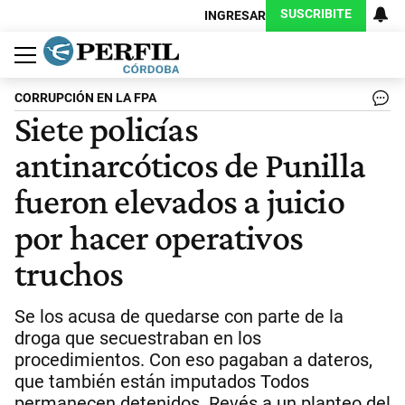
SUSCRIBITE
INGRESAR
Política
Economía
Judiciales
Sociedad
Cultura
Espectáculos
Deportes
Protagonistas
CORRUPCIÓN EN LA FPA
Siete policías
antinarcóticos de Punilla
fueron elevados a juicio
por hacer operativos
truchos
Se los acusa de quedarse con parte de la
droga que secuestraban en los
procedimientos. Con eso pagaban a dateros,
que también están imputados Todos
permanecen detenidos. Revés a un planteo del