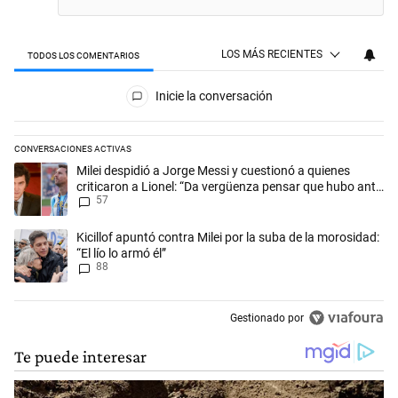
LOS MÁS RECIENTES
TODOS LOS COMENTARIOS
Todos los comentarios
Inicie la conversación
CONVERSACIONES ACTIVAS
Este listado muestra los artículos con más comentarios en los últimos 
Un artículo de tendencia con el título "Milei despidió a Jorge Messi y
Milei despidió a Jorge Messi y cuestionó a quienes
criticaron a Lionel: “Da vergüenza pensar que hubo anti-
57
Messi”
Un artículo de tendencia con el título "Kicillof apuntó contra Milei por 
Kicillof apuntó contra Milei por la suba de la morosidad:
“El lío lo armó él”
88
Gestionado por