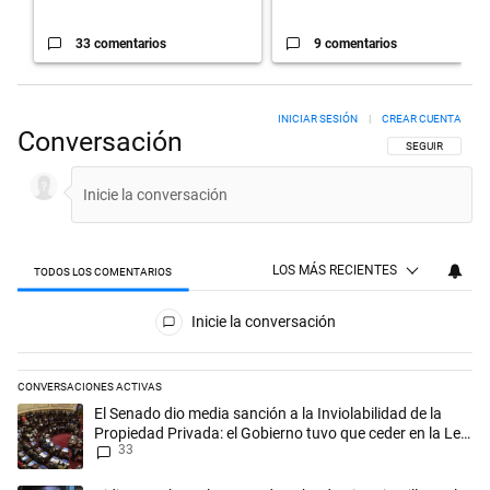
33 comentarios
9 comentarios
INICIAR SESIÓN
|
CREAR CUENTA
Conversación
SIGA ESTA CON
SEGUIR
LOS MÁS RECIENTES
TODOS LOS COMENTARIOS
Todos los comentarios
Inicie la conversación
CONVERSACIONES ACTIVAS
Este listado muestra los artículos con más comentarios en los últimos 
Un artículo de tendencia con el título "El Senado dio media sanción a l
El Senado dio media sanción a la Inviolabilidad de la
Propiedad Privada: el Gobierno tuvo que ceder en la Ley
33
del Manejo del Fuego