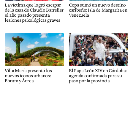
La víctima que logró escapar
Copa sumó un nuevo destino
de la casa de Claudio Barrelier
caribeño: Isla de Margarita en
el año pasado presenta
Venezuela
lesiones psicológicas graves
Villa María presentó los
El Papa León XIV en Córdoba:
nuevos íconos urbanos:
agenda confirmada para su
Fórum y Áurea
paso por la provincia