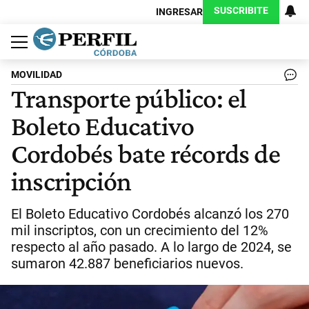
SUSCRIBITE
INGRESAR
Política
Economía
Judiciales
Sociedad
Cultura
Espectáculos
Deportes
Protagonistas
MOVILIDAD
Transporte público: el
Boleto Educativo
Cordobés bate récords de
inscripción
El Boleto Educativo Cordobés alcanzó los 270
mil inscriptos, con un crecimiento del 12%
respecto al año pasado. A lo largo de 2024, se
sumaron 42.887 beneficiarios nuevos.