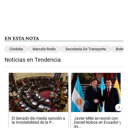
EN ESTA NOTA
Córdoba
Marcelo Rodio
Secretaría De Transporte
Boleto
Noticias en Tendencia
Este listado muestra los artículos con más comentarios en los últimos 
Un artículo de tendencia con el título "El Senado dio media sanción 
Un artículo de tendencia con el 
El Senado dio media sanción a
Javier Milei se reunió con
la Inviolabilidad de la P...
Daniel Noboa en Ecuador y
av...