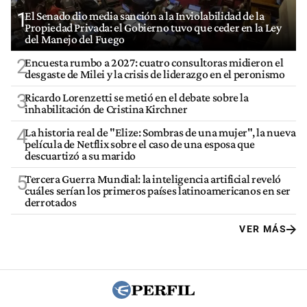
1
El Senado dio media sanción a la Inviolabilidad de la
Propiedad Privada: el Gobierno tuvo que ceder en la Ley
del Manejo del Fuego
2
Encuesta rumbo a 2027: cuatro consultoras midieron el
desgaste de Milei y la crisis de liderazgo en el peronismo
3
Ricardo Lorenzetti se metió en el debate sobre la
inhabilitación de Cristina Kirchner
4
La historia real de "Elize: Sombras de una mujer", la nueva
película de Netflix sobre el caso de una esposa que
descuartizó a su marido
5
Tercera Guerra Mundial: la inteligencia artificial reveló
cuáles serían los primeros países latinoamericanos en ser
derrotados
VER MÁS