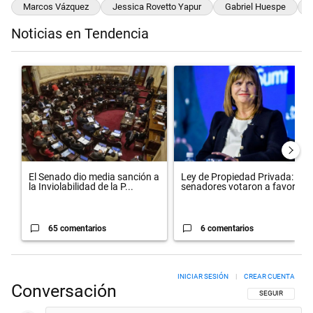
Marcos Vázquez
Jessica Rovetto Yapur
Gabriel Huespe
Noticias en Tendencia
Este listado muestra los artículos con más comentarios en los últimos 
Un artículo de tendencia con el título "El Senado dio media sanción 
Un artículo de tendencia con el 
El Senado dio media sanción a
Ley de Propiedad Privada: qué
la Inviolabilidad de la P...
senadores votaron a favor...
65 comentarios
6 comentarios
INICIAR SESIÓN
|
CREAR CUENTA
Conversación
SIGA ESTA CON
SEGUIR