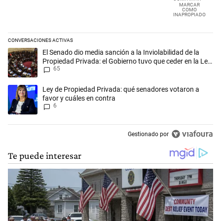
MARCAR
COMO
INAPROPIADO
CONVERSACIONES ACTIVAS
Este listado muestra los artículos con más comentarios en los últimos 
Un artículo de tendencia con el título "El Senado dio media sanción a l
El Senado dio media sanción a la Inviolabilidad de la
Propiedad Privada: el Gobierno tuvo que ceder en la Ley
65
del Manejo del Fuego
Un artículo de tendencia con el título "Ley de Propiedad Privada: qué 
Ley de Propiedad Privada: qué senadores votaron a
favor y cuáles en contra
6
Gestionado por