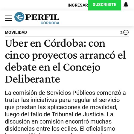
SUSCRIBITE
INGRESAR
Política
Economía
Judiciales
Sociedad
Cultura
Espectáculos
Deportes
Protagonistas
MOVILIDAD
2
Uber en Córdoba: con
cinco proyectos arrancó el
debate en el Concejo
Deliberante
La comisión de Servicios Públicos comenzó a
tratar las iniciativas para regular el servicio
que prestan las aplicaciones de movilidad,
luego del fallo de Tribunal de Justicia. La
discusión en comisión encontró muchas
disidencias entre los ediles. El oficialismo