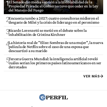
1
El Senado dio media sanción a la Inviolabilidad de la
Propiedad Privada: el Gobierno tuvo que ceder en la Ley
del Manejo del Fuego
2
Encuesta rumbo a 2027: cuatro consultoras midieron el
desgaste de Milei y la crisis de liderazgo en el peronismo
3
Ricardo Lorenzetti se metió en el debate sobre la
inhabilitación de Cristina Kirchner
4
La historia real de "Elize: Sombras de una mujer", la nueva
película de Netflix sobre el caso de una esposa que
descuartizó a su marido
5
Tercera Guerra Mundial: la inteligencia artificial reveló
cuáles serían los primeros países latinoamericanos en ser
derrotados
VER MÁS