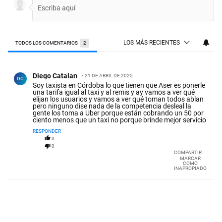
LOS MÁS RECIENTES
TODOS LOS COMENTARIOS
2
Todos los comentarios
Comentario de Diego Catalan.
Diego Catalan
21 DE ABRIL DE 2025
DC
Soy taxista en Córdoba lo que tienen que Aser es ponerle
una tarifa igual al taxi y al remis y ay vamos a ver qué
elijan los usuarios y vamos a ver qué toman todos ablan
pero ninguno dise nada de la competencia desleal la
gente los toma a Uber porque están cobrando un 50 por
ciento menos que un taxi no porque brinde mejor servicio
RESPONDER
0
0
COMPARTIR
MARCAR
COMO
INAPROPIADO