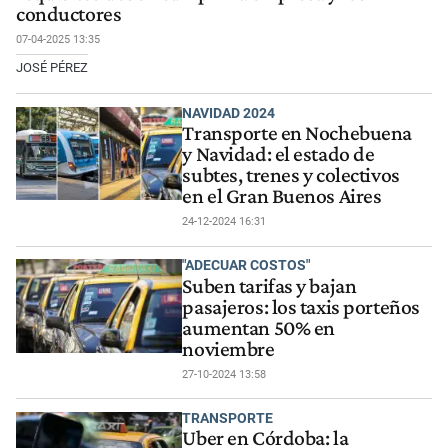
conductores
07-04-2025 13:35
JOSÉ PÉREZ
NAVIDAD 2024
Transporte en Nochebuena
y Navidad: el estado de
subtes, trenes y colectivos
en el Gran Buenos Aires
24-12-2024 16:31
"ADECUAR COSTOS"
Suben tarifas y bajan
pasajeros: los taxis porteños
aumentan 50% en
noviembre
27-10-2024 13:58
TRANSPORTE
Uber en Córdoba: la