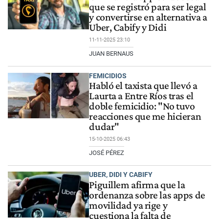
que se registró para ser legal
y convertirse en alternativa a
Uber, Cabify y Didi
11-11-2025 23:10
JUAN BERNAUS
FEMICIDIOS
Habló el taxista que llevó a
Laurta a Entre Ríos tras el
doble femicidio: "No tuvo
reacciones que me hicieran
dudar"
15-10-2025 06:43
JOSÉ PÉREZ
UBER, DIDI Y CABIFY
Piguillem afirma que la
ordenanza sobre las apps de
movilidad ya rige y
cuestiona la falta de