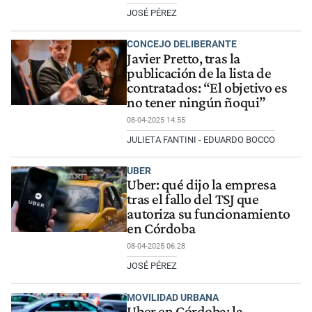
JOSÉ PÉREZ
CONCEJO DELIBERANTE
Javier Pretto, tras la
publicación de la lista de
contratados: “El objetivo es
no tener ningún ñoqui”
08-04-2025 14:55
JULIETA FANTINI - EDUARDO BOCCO
UBER
Uber: qué dijo la empresa
tras el fallo del TSJ que
autoriza su funcionamiento
en Córdoba
08-04-2025 06:28
JOSÉ PÉREZ
MOVILIDAD URBANA
Uber en Córdoba: la