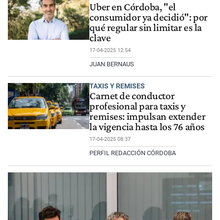
Uber en Córdoba, "el
consumidor ya decidió": por
qué regular sin limitar es la
clave
17-04-2025 12:54
JUAN BERNAUS
TAXIS Y REMISES
Carnet de conductor
profesional para taxis y
remises: impulsan extender
la vigencia hasta los 76 años
17-04-2025 08:37
PERFIL REDACCIÓN CÓRDOBA