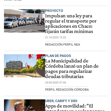
PROYECTO
Impulsan una ley para
regular el transporte por
aplicaciones en Chaco:
fijarán tarifas mínimas
01-10-2025 13:23
REDACCIÓN PERFIL NEA
PLAN DE PAGOS
La Municipalidad de
Córdoba lanzó un plan de
pagos para regularizar
deudas tributarias
25-09-2025 07:44
PERFIL REDACCIÓN CÓRDOBA
UBER, CABIFY Y DIDI
Apps de movilidad: "El
intendente va a velar porque