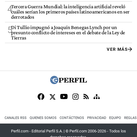
Tercera Guerra Mundial: la inteligencia artificial reveló
4
cuáles serían los primeros países latinoamericanos en ser
derrotados
Di Tullio impugnó a Joaquín Benegas Lynch por un
5
presunto conflicto de intereses en el debate de la Ley de
Tierras
VER MÁS
CANALES RSS
QUIENES SOMOS
CONTÁCTENOS
PRIVACIDAD
EQUIPO
REGLAS
Perfil.com - Editorial Perfil S.A.
| © Perfil.com 2006-2026 - Todos los