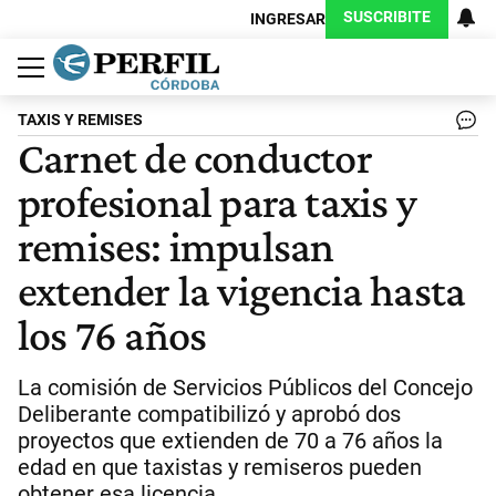
SUSCRIBITE
INGRESAR
Política
Economía
Judiciales
Sociedad
Cultura
Espectáculos
Deportes
Protagonistas
TAXIS Y REMISES
Carnet de conductor
profesional para taxis y
remises: impulsan
extender la vigencia hasta
los 76 años
La comisión de Servicios Públicos del Concejo
Deliberante compatibilizó y aprobó dos
proyectos que extienden de 70 a 76 años la
edad en que taxistas y remiseros pueden
obtener esa licencia.