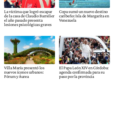
La víctima que logró escapar
Copa sumó un nuevo destino
de la casa de Claudio Barrelier
caribeño: Isla de Margarita en
el año pasado presenta
Venezuela
lesiones psicológicas graves
Villa María presentó los
El Papa León XIV en Córdoba:
nuevos íconos urbanos:
agenda confirmada para su
Fórum y Áurea
paso por la provincia