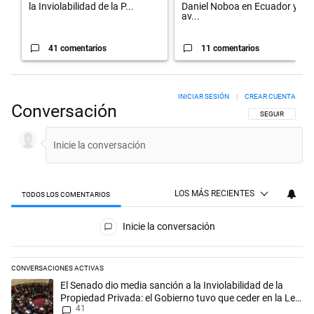
la Inviolabilidad de la P...
Daniel Noboa en Ecuador y
av...
41 comentarios
11 comentarios
INICIAR SESIÓN
|
CREAR CUENTA
Conversación
SIGA ESTA CON
SEGUIR
LOS MÁS RECIENTES
TODOS LOS COMENTARIOS
Todos los comentarios
Inicie la conversación
CONVERSACIONES ACTIVAS
Este listado muestra los artículos con más comentarios en los últimos 
Un artículo de tendencia con el título "El Senado dio media sanción a l
El Senado dio media sanción a la Inviolabilidad de la
Propiedad Privada: el Gobierno tuvo que ceder en la Ley
41
del Manejo del Fuego