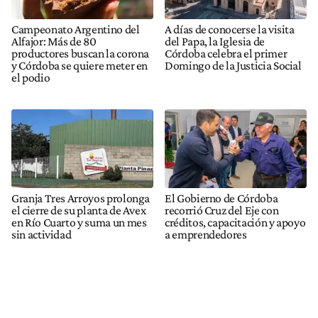
Campeonato Argentino del
A días de conocerse la visita
Alfajor: Más de 80
del Papa, la Iglesia de
productores buscan la corona
Córdoba celebra el primer
y Córdoba se quiere meter en
Domingo de la Justicia Social
el podio
Granja Tres Arroyos prolonga
El Gobierno de Córdoba
el cierre de su planta de Avex
recorrió Cruz del Eje con
en Río Cuarto y suma un mes
créditos, capacitación y apoyo
sin actividad
a emprendedores