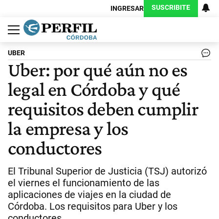
SUSCRIBITE
INGRESAR
Política
Economía
Judiciales
Sociedad
Cultura
Espectáculos
Deportes
Protagonistas
UBER
Uber: por qué aún no es
legal en Córdoba y qué
requisitos deben cumplir
la empresa y los
conductores
El Tribunal Superior de Justicia (TSJ) autorizó
el viernes el funcionamiento de las
aplicaciones de viajes en la ciudad de
Córdoba. Los requisitos para Uber y los
conductores.