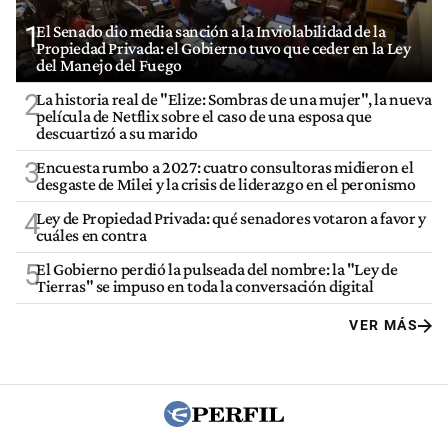
1
El Senado dio media sanción a la Inviolabilidad de la
Propiedad Privada: el Gobierno tuvo que ceder en la Ley
del Manejo del Fuego
2
La historia real de "Elize: Sombras de una mujer", la nueva
película de Netflix sobre el caso de una esposa que
descuartizó a su marido
3
Encuesta rumbo a 2027: cuatro consultoras midieron el
desgaste de Milei y la crisis de liderazgo en el peronismo
4
Ley de Propiedad Privada: qué senadores votaron a favor y
cuáles en contra
5
El Gobierno perdió la pulseada del nombre: la "Ley de
Tierras" se impuso en toda la conversación digital
VER MÁS