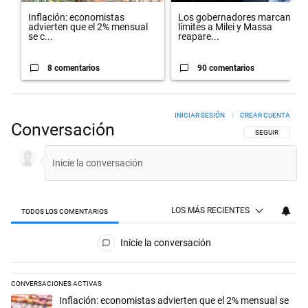
Inflación: economistas
Los gobernadores marcan
advierten que el 2% mensual
límites a Milei y Massa
se c...
reapare...
8 comentarios
90 comentarios
INICIAR SESIÓN
|
CREAR CUENTA
Conversación
SIGA ESTA CON
SEGUIR
LOS MÁS RECIENTES
TODOS LOS COMENTARIOS
Todos los comentarios
Inicie la conversación
CONVERSACIONES ACTIVAS
Este listado muestra los artículos con más comentarios en los últimos 
Un artículo de tendencia con el título "Inflación: economistas advierte
Inflación: economistas advierten que el 2% mensual se