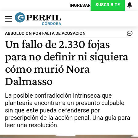
SUSCRIBITE
INGRESAR
Política
Economía
Judiciales
Sociedad
Cultura
Espectáculos
Deportes
Protagonistas
ABSOLUCIÓN POR FALTA DE ACUSACIÓN
Un fallo de 2.330 fojas
para no definir ni siquiera
cómo murió Nora
Dalmasso
La posible contradicción intrínseca que
plantearía encontrar a un presunto culpable
sin que este pueda defenderse por
prescripción de la acción penal. Una guía para
leer una resolución.