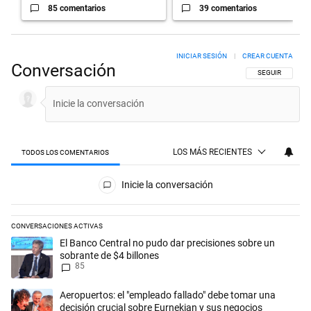
85 comentarios
39 comentarios
INICIAR SESIÓN
|
CREAR CUENTA
Conversación
SIGA ESTA CON
SEGUIR
LOS MÁS RECIENTES
TODOS LOS COMENTARIOS
Todos los comentarios
Inicie la conversación
CONVERSACIONES ACTIVAS
Este listado muestra los artículos con más comentarios en los últimos 
Un artículo de tendencia con el título "El Banco Central no pudo dar p
El Banco Central no pudo dar precisiones sobre un
sobrante de $4 billones
85
Un artículo de tendencia con el título "Aeropuertos: el "empleado fall
Aeropuertos: el "empleado fallado" debe tomar una
decisión crucial sobre Eurnekian y sus negocios