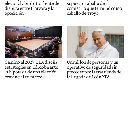
electoral abrió otro frente de
supuesto caballo del
disputa entre Llaryora y la
comisario que terminó como
oposición
caballo de Troya
Camino al 2027: LLA diseña
Un millón de personas y un
estrategias en Córdoba ante
operativo de seguridad sin
la hipótesis de una elección
precedentes: la trastienda de
provincial en marzo
la llegada de León XIV