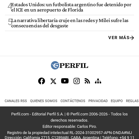
4
Estados Unidos: un futbolista argentino fue detenido por
el ICE en un aeropuerto de Florida
5
La narrativa libertaria cruje en las redes y Milei sufre las
consecuencias del desgaste
VER MÁS
CANALES RSS
QUIENES SOMOS
CONTÁCTENOS
PRIVACIDAD
EQUIPO
REGLAS
Perfil.com - Editorial Perfil S.A.
| © Perfil.com 2006-2026 - Todos los
derechos reservados.
Editor responsable: Carlos Piro.
Registro de la propiedad intelectual RL-2024-31002957-APN-DNDA#MJ
Dirección:
California 2715
,
C1289ABI
,
CABA, Argentina
| Teléfono:
+54 9 11