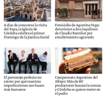
A días de conocerse la visita
Femicidio de Agostina Vega:
del Papa, la Iglesia de
detuvieron a dos inquilinos
Córdoba celebra el primer
de Claudio Barrelier por
Domingo de la Justicia Social
encubrimiento agravado
El personaje perfecto no
Campeonato Argentino del
existe: por qué nuestras
Alfajor: Más de 80
imperfecciones nos hacen
productores buscan la corona
más humanos
y Córdoba se quiere meter en
el podio