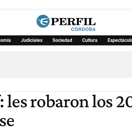
nomía
Judiciales
Sociedad
Cultura
Espectácul
Política
Pymes
Salud
Internacional
Clima
Deportes
Business
Noticias
Caras
: les robaron los 2
se