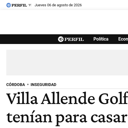
jueves 06 de agosto de 2026
Últimas noticias
Política
Eco
Inicio
Ahora
Opinión
Cultura
Arte
Educación
Videos
Córdoba
Reperfilar
Diario del Juicio
CÓRDOBA
INSEGURIDAD
Villa Allende Golf
tenían para casar