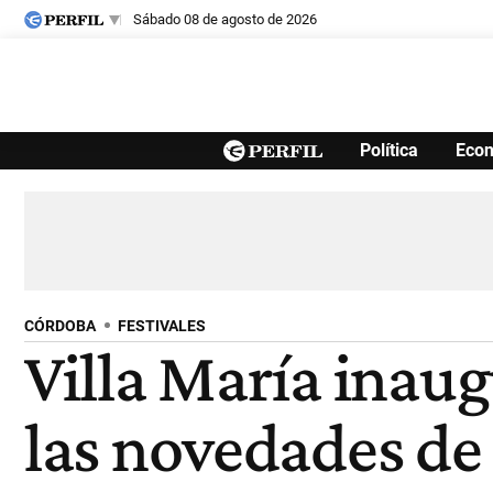
sábado 08 de agosto de 2026
Últimas noticias
Política
Eco
Inicio
Ahora
Opinión
Cultura
Arte
Educación
Videos
Córdoba
Reperfilar
Diario del Juicio
CÓRDOBA
FESTIVALES
Villa María inaug
las novedades de 