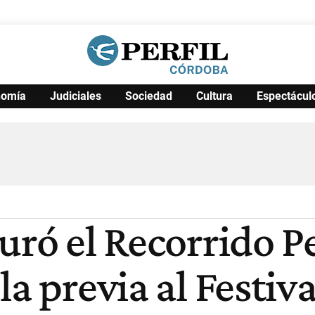
nomía
Judiciales
Sociedad
Cultura
Espectácul
Política
Pymes
Salud
Internacional
Clima
Deportes
Business
Noticias
Caras
uró el Recorrido P
la previa al Festiv