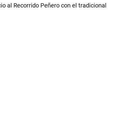
|
io al Recorrido Peñero con el tradicional
Mu
de
Vil
Ma