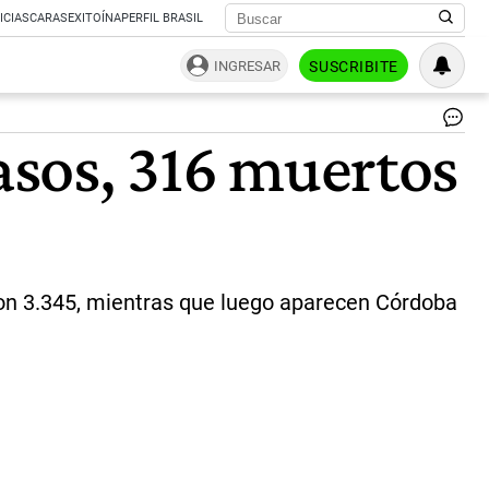
ICIAS
CARAS
EXITOÍNA
PERFIL BRASIL
INGRESAR
SUSCRIBITE
En
casos, 316 muertos
el
Ce
veh
de
Co
Sa
se
rea
 con 3.345, mientras que luego aparecen Córdoba
tes
a
tur
y
res
|
NA