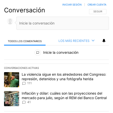
INICIAR SESIÓN
|
CREAR CUENTA
Conversación
SIGA ESTA CO
SEGUIR
LOS MÁS RECIENTES
TODOS LOS COMENTARIOS
Todos los comentarios
Inicie la conversación
CONVERSACIONES ACTIVAS
Este listado muestra los artículos con más comentarios en los últim
Un artículo de tendencia con el título "La violencia sigue en los 
La violencia sigue en los alrededores del Congreso:
represión, detenidos y una fotógrafa herida
111
Un artículo de tendencia con el título "Inflación y dólar: cuáles 
Inflación y dólar: cuáles son las proyecciones del
mercado para julio, según el REM del Banco Central
41