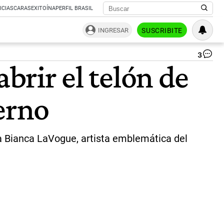
ICIAS
CARAS
EXITOÍNA
PERFIL BRASIL
INGRESAR
SUSCRIBITE
3
Dal
brir el telón de
Pu
Aut
|
erno
Gu
Li
Mu
Mo
ara Bianca LaVogue, artista emblemática del