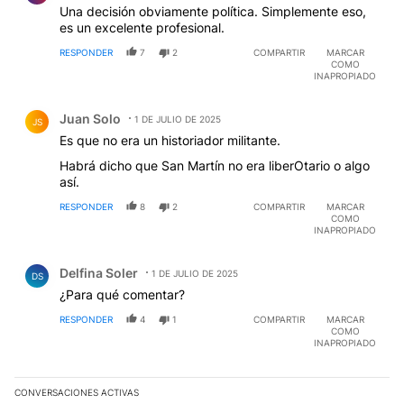
Una decisión obviamente política. Simplemente eso,
es un excelente profesional.
RESPONDER
7
2
COMPARTIR
MARCAR
COMO
INAPROPIADO
Comentario de Juan Solo.
Juan Solo
1 DE JULIO DE 2025
JS
Es que no era un historiador militante.
Habrá dicho que San Martín no era liberOtario o algo
así.
RESPONDER
8
2
COMPARTIR
MARCAR
COMO
INAPROPIADO
Comentario de Delfina Soler.
Delfina Soler
1 DE JULIO DE 2025
DS
¿Para qué comentar?
RESPONDER
4
1
COMPARTIR
MARCAR
COMO
INAPROPIADO
CONVERSACIONES ACTIVAS