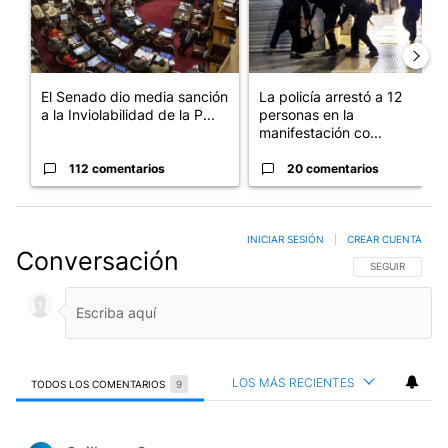
El Senado dio media sanción
La policía arrestó a 12
a la Inviolabilidad de la P...
personas en la
manifestación co...
112 comentarios
20 comentarios
INICIAR SESIÓN
|
CREAR CUENTA
Conversación
SIGA ESTA CO
SEGUIR
LOS MÁS RECIENTES
TODOS LOS COMENTARIOS
9
Todos los comentarios
Comentario de Guillermo Suarez.