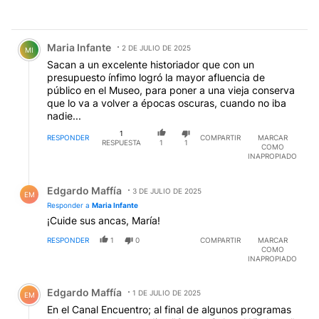
Comentario de Maria Infante.
Maria Infante
2 DE JULIO DE 2025
MI
Sacan a un excelente historiador que con un
presupuesto ínfimo logró la mayor afluencia de
público en el Museo, para poner a una vieja conserva
que lo va a volver a épocas oscuras, cuando no iba
nadie...
1
RESPONDER
COMPARTIR
MARCAR
RESPUESTA
1
1
COMO
INAPROPIADO
Respuesta de Edgardo Maffía.
Edgardo Maffía
3 DE JULIO DE 2025
EM
Responder a
Maria Infante
¡Cuide sus ancas, María!
RESPONDER
1
0
COMPARTIR
MARCAR
COMO
INAPROPIADO
Comentario de Edgardo Maffía.
Edgardo Maffía
1 DE JULIO DE 2025
EM
En el Canal Encuentro; al final de algunos programas