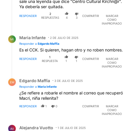
sale una leyenda que dice "Centro Cultural Kirchn@r".
Ya debería ser quitada.
2
RESPONDER
COMPARTIR
MARCAR
RESPUESTAS
4
3
COMO
INAPROPIADO
Respuesta de Maria Infante.
Maria Infante
2 DE JULIO DE 2025
MI
Responder a
Edgardo Maffía
Es el CCK. Si quieren, hagan otro y no roben nombres.
1
RESPONDER
COMPARTIR
MARCAR
RESPUESTA
1
1
COMO
INAPROPIADO
Respuesta de Edgardo Maffía.
Edgardo Maffía
3 DE JULIO DE 2025
EM
Responder a
Maria Infante
¿Se refiere a robarle el nombre al correo que recuperó
Macri, niña rellenita?
RESPONDER
1
0
COMPARTIR
MARCAR
COMO
INAPROPIADO
Comentario de Alejandra Vuotto.
Alejandra Vuotto
1 DE JULIO DE 2025
AV