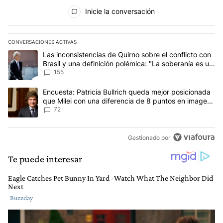
Todos los comentarios
Inicie la conversación
CONVERSACIONES ACTIVAS
Este listado muestra los artículos con más comentarios en los últim
Un artículo de tendencia con el título "Las inconsistencias de Qui
Las inconsistencias de Quirno sobre el conflicto con
Brasil y una definición polémica: "La soberanía es un
concepto antiguo"
155
Un artículo de tendencia con el título "Encuesta: Patricia Bullri
Encuesta: Patricia Bullrich queda mejor posicionada
que Milei con una diferencia de 8 puntos en imagen
negativa
72
Gestionado por