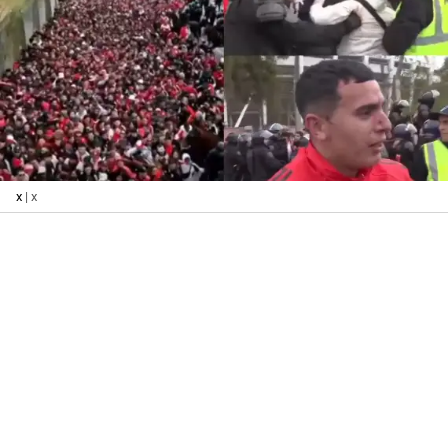
x
| x