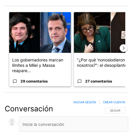
Este listado muestra los artículos con más comentarios en los últim
Un artículo de tendencia con el título "Los gobernadores marcan
Un artículo de tendencia con e
Los gobernadores marcan
"¿Por qué 'nonoslodieron' a
límites a Milei y Massa
nosotros?": el desopilante ...
reapare...
29 comentarios
27 comentarios
INICIAR SESIÓN
|
CREAR CUENTA
Conversación
SIGA ESTA CO
SEGUIR