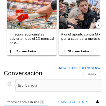
Inflación: economistas
Kicillof apuntó contra Milei
advierten que el 2% mensual
por la suba de la morosida...
se c...
5 comentarios
31 comentarios
INICIAR SESIÓN
|
CREAR CUENTA
Conversación
SIGA ESTA CO
SEGUIR
LOS MÁS RECIENTES
TODOS LOS COMENTARIOS
1