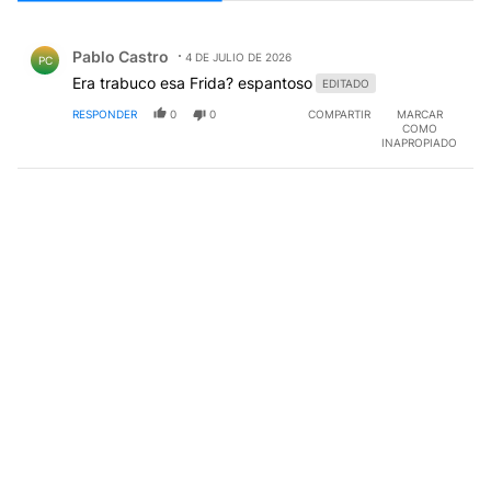
Todos los comentarios
Comentario de Pablo Castro.
Pablo Castro
4 DE JULIO DE 2026
PC
Era trabuco esa Frida? espantoso
EDITADO
RESPONDER
0
0
COMPARTIR
MARCAR
COMO
INAPROPIADO