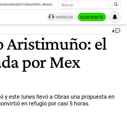
ICIAS
CARAS
EXITOÍNA
PERFIL BRASIL
INGRESAR
SUSCRIBITE
4
Fie
o Aristimuño: el
¡Fa
en
Ob
dada por Mex
|
Gtl
Ka
 y este lunes llevó a Obras una propuesta en
nvirtió en refugio por casi 5 horas.