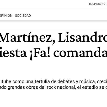
BUSINESS
NOT
OPINIÓN
SOCIEDAD
Martínez, Lisandr
 fiesta ¡Fa! coman
ube como una tertulia de debates y música, creció
o grandes obras del rock nacional, el estadio se co