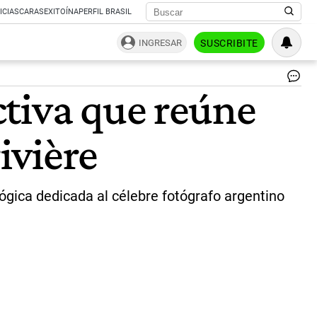
ICIAS
CARAS
EXITOÍNA
PERFIL BRASIL
INGRESAR
SUSCRIBITE
Re
ctiva que reúne
de
Ma
Ló
ivière
|
Fu
Lar
lógica dedicada al célebre fotógrafo argentino