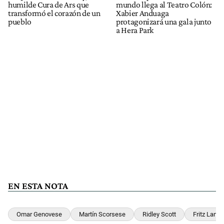
humilde Cura de Ars que
mundo llega al Teatro Colón:
transformó el corazón de un
Xabier Anduaga
pueblo
protagonizará una gala junto
a Hera Park
EN ESTA NOTA
Omar Genovese
Martín Scorsese
Ridley Scott
Fritz Lang