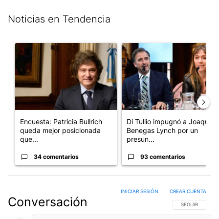
Noticias en Tendencia
Este listado muestra los artículos con más comentarios en los últim
Un artículo de tendencia con el título "Encuesta: Patricia Bull
Un artículo de tendencia con e
Encuesta: Patricia Bullrich
Di Tullio impugnó a Joaquín
queda mejor posicionada
Benegas Lynch por un
que...
presun...
34 comentarios
93 comentarios
INICIAR SESIÓN
|
CREAR CUENTA
Conversación
SIGA ESTA CO
SEGUIR