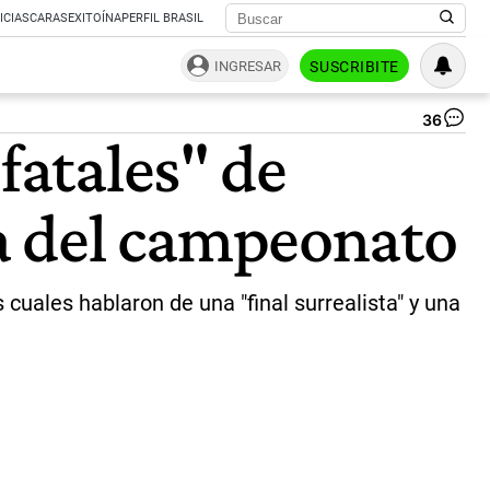
ICIAS
CARAS
EXITOÍNA
PERFIL BRASIL
INGRESAR
SUSCRIBITE
36
Dia
fatales" de
del
mu
|
a del campeonato
CE
 cuales hablaron de una "final surrealista" y una