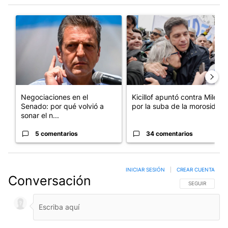
Este listado muestra los artículos con más comentarios en los últim
Un artículo de tendencia con el título "Negociaciones en el Se
Un artículo de tendencia con el
Negociaciones en el
Kicillof apuntó contra Milei
Senado: por qué volvió a
por la suba de la morosida...
sonar el n...
5 comentarios
34 comentarios
INICIAR SESIÓN
|
CREAR CUENTA
Conversación
SIGA ESTA CO
SEGUIR