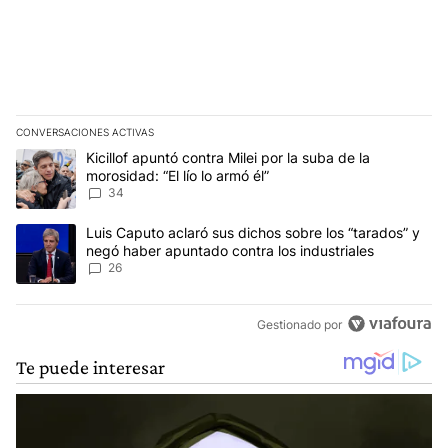
CONVERSACIONES ACTIVAS
Este listado muestra los artículos con más comentarios en los últim
Un artículo de tendencia con el título "Kicillof apuntó contra Milei 
Kicillof apuntó contra Milei por la suba de la
morosidad: “El lío lo armó él”
34
Un artículo de tendencia con el título "Luis Caputo aclaró sus dic
Luis Caputo aclaró sus dichos sobre los “tarados” y
negó haber apuntado contra los industriales
26
Gestionado por