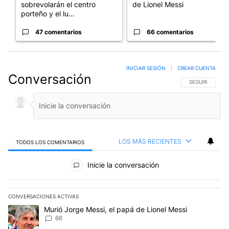
sobrevolarán el centro
de Lionel Messi
porteño y el lu...
47 comentarios
66 comentarios
INICIAR SESIÓN
|
CREAR CUENTA
Conversación
SIGA ESTA CO
SEGUIR
LOS MÁS RECIENTES
TODOS LOS COMENTARIOS
Todos los comentarios
Inicie la conversación
CONVERSACIONES ACTIVAS
Este listado muestra los artículos con más comentarios en los últim
Un artículo de tendencia con el título "Murió Jorge Messi, el papá
Murió Jorge Messi, el papá de Lionel Messi
66